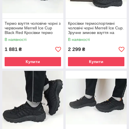
Термо взуття чоловіче чорні з
Кросівки термоспортивні
червоним Merrell Ice Cup
чоловічі чорні Merrell Ice Cup.
Black Red Кросівки термо
Зручне зимове взуття на
чоловічі єврозима Мерелл
кожен день Мерелл Айс Кап
В наявності
В наявності
Айс Кап
1 881
2 299
₴
₴
Купити
Купити