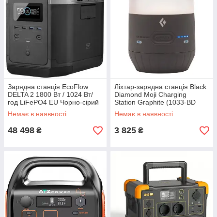
Зарядна станція EcoFlow
Ліхтар-зарядна станція Black
DELTA 2 1800 Вт / 1024 Вт/
Diamond Moji Charging
год LiFePO4 EU Чорно-сірий
Station Graphite (1033-BD
620713.GRPH)
Немає в наявності
Немає в наявності
48 498
3 825
₴
₴