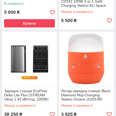
CD342 100W 2-in-1 GaN
В наявності
Charging Station EU Space
Gray
5 850
Немає в наявності
₴
5 500
₴
Купити
Зарядна станція EcoFlow
Ліхтар-зарядна станція Black
Delta Lite Plus (STREAM
Diamond Moji Charging
Ultra) 1.92 кВт/год, 1000Вт
Station Octane (1033-BD
620713.OCTN)
Немає в наявності
Немає в наявності
38 250
3 825
₴
₴