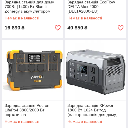
Зарядна станція для дому
Зарядна станція EcoFlow
700Вт (1400) Вт Bluetti
DELTA Max 2000
Zonergy з акумулятором
(DELTA2000-EU)
LiFePO4 537 Втч, для ЗСУ
Немає в наявності
Немає в наявності
16 890
40 850
₴
₴
Зарядна станція Pecron
Зарядна станція XPower
LifePo4 3800/2000 Вт
1800 Вт, 1024 Вт*год
портативна
(електростанція для дому,
UPS, ДБЖ)
Немає в наявності
Немає в наявності