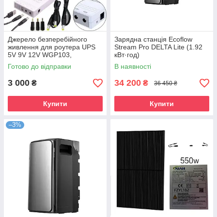
Джерело безперебійного
Зарядна станція Ecoflow
живлення для роутера UPS
Stream Pro DELTA Lite (1.92
5V 9V 12V WGP103,
кВт·год)
Безперебійник для роутера
Готово до відправки
В наявності
5V 9V 12V
3 000
34 200
₴
₴
36 450 ₴
Купити
Купити
–3%