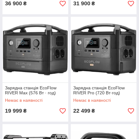
36 900
31 900
₴
₴
Зарядна станція EcoFlow
Зарядна станція EcoFlow
RIVER Max (576 Вт · год)
RIVER Pro (720 Вт·год)
Немає в наявності
Немає в наявності
19 999
22 499
₴
₴