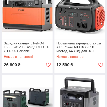
Зарядна станція LiFePO4
Портативна зарядна станція
1500 Вт/1200 Вт*год CTECHi
ATZ Power 600 Вт (2550
GT1500 Portable
мА*год, 643 Вг) для ЗСУ
Немає в наявності
Немає в наявності
26 800
12 590
₴
₴