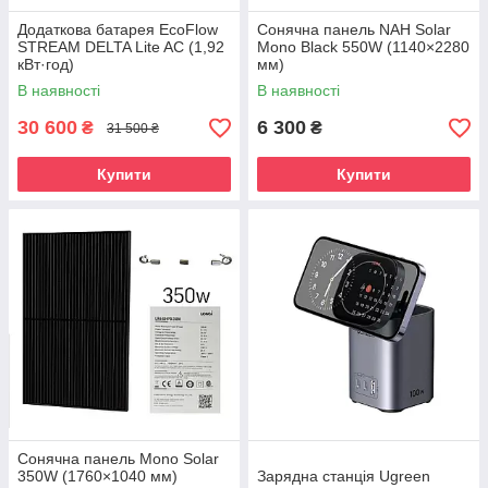
Додаткова батарея EcoFlow
Сонячна панель NAH Solar
STREAM DELTA Lite AC (1,92
Mono Black 550W (1140×2280
кВт·год)
мм)
В наявності
В наявності
30 600
6 300
₴
₴
31 500 ₴
Купити
Купити
Сонячна панель Mono Solar
350W (1760×1040 мм)
Зарядна станція Ugreen