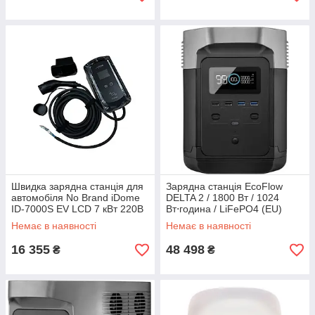
Швидка зарядна станція для
Зарядна станція EcoFlow
автомобіля No Brand iDome
DELTA 2 / 1800 Вт / 1024
ID-7000S EV LCD 7 кВт 220В
Вт⋅година / LiFePO4 (EU)
(2015302523)
Чорно-сірий (202212052)
Немає в наявності
Немає в наявності
16 355
48 498
₴
₴