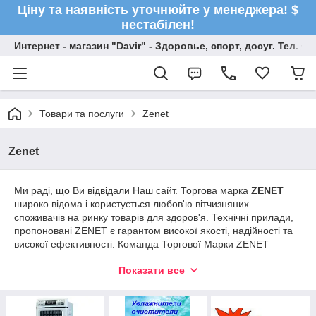
Ціну та наявність уточнюйте у менеджера! $
нестабілен!
Интернет - магазин "Davir" - Здоровье, спорт, досуг. Тел. +
Товари та послуги
Zenet
Zenet
Ми раді, що Ви відвідали Наш сайт. Торгова марка
ZENET
широко відома і користується любов'ю вітчизняних
споживачів на ринку товарів для здоров'я. Технічні прилади,
пропоновані ZENET є гарантом високої якості, надійності та
високої ефективності. Команда Торгової Марки ZENET
винаходить, виробляє та тестує найнеобхідніші та
Показати все
найефективніші прилади для підтримки комфорту,
природного мікроклімату та здоров'я людини.
100% передоплата