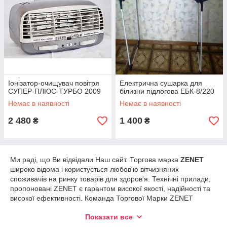
Іонізатор-очищувач повітря
Електрична сушарка для
СУПЕР-ПЛЮС-ТУРБО 2009
білизни підлогова ЕБК-8/220
Немає в наявності
Немає в наявності
2 480
1 400
₴
₴
Ми раді, що Ви відвідали Наш сайт. Торгова марка
ZENET
широко відома і користується любов'ю вітчизняних
споживачів на ринку товарів для здоров'я. Технічні прилади,
пропоновані ZENET є гарантом високої якості, надійності та
високої ефективності. Команда Торгової Марки ZENET
винаходить, виробляє та тестує найнеобхідніші та
Показати все
найефективніші прилади для підтримки комфорту,