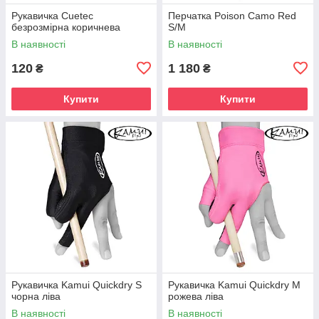
Рукавичка Cuetec
Перчатка Poison Camo Red
безрозмірна коричнева
S/M
В наявності
В наявності
120
1 180
₴
₴
Купити
Купити
Рукавичка Kamui Quickdry S
Рукавичка Kamui Quickdry M
чорна ліва
рожева ліва
В наявності
В наявності