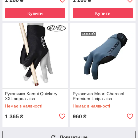
₴
₴
Купити
Купити
Рукавичка Kamui Quickdry
Рукавичка Moori Charcoal
XXL чорна ліва
Premium L сіра ліва
Немає в наявності
Немає в наявності
1 365
960
₴
₴
Показати ще