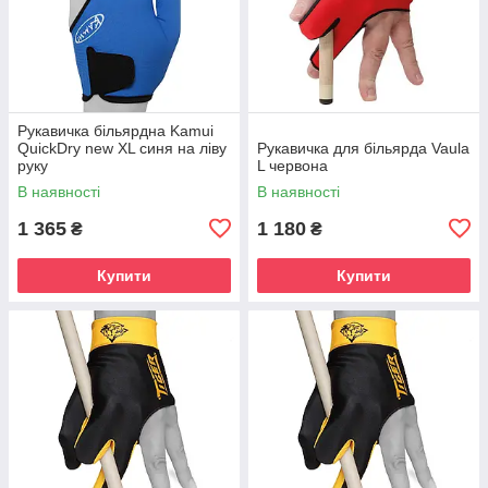
Рукавичка більярдна Kamui
QuickDry new XL синя на ліву
Рукавичка для більярда Vaula
руку
L червона
В наявності
В наявності
1 365
1 180
₴
₴
Купити
Купити