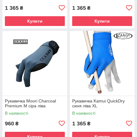
1 365
1 365
₴
₴
Купити
Купити
Рукавичка Moori Charcoal
Рукавичка Kamui QuickDry
Premium M сіра ліва
синя ліва XL
В наявності
В наявності
960
1 365
₴
₴
Купити
Купити