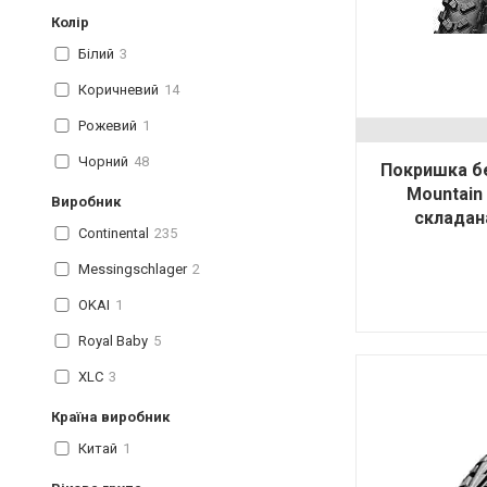
Колір
Білий
3
Коричневий
14
Рожевий
1
Чорний
48
Покришка бе
Mountain 
Виробник
складана
Continental
235
Messingschlager
2
OKAI
1
Royal Baby
5
XLC
3
Країна виробник
Китай
1