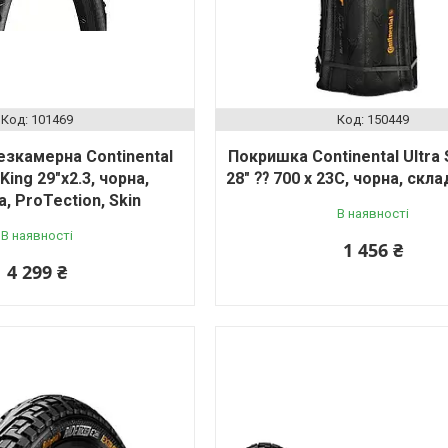
101469
150449
зкамерна Continental
Покришка Continental Ultra S
King 29"x2.3, чорна,
28" ⁇ 700 x 23C, чорна, скла
, ProTection, Skin
В наявності
В наявності
1 456 ₴
4 299 ₴