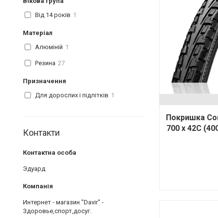
Вікова група
Від 14 років
1
Матеріал
Алюміній
1
Резина
27
Призначення
Для дорослих і підлітків
1
Покришка Cont
700 x 42C (40C
Контакти
Эдуард
Интернет - магазин "Davir" -
Здоровье,спорт,досуг.