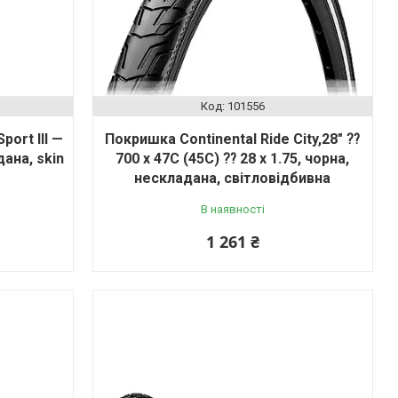
101556
port III —
Покришка Continental Ride City,28" ⁇
дана, skin
700 x 47C (45C) ⁇ 28 x 1.75, чорна,
нескладана, світловідбивна
В наявності
1 261 ₴