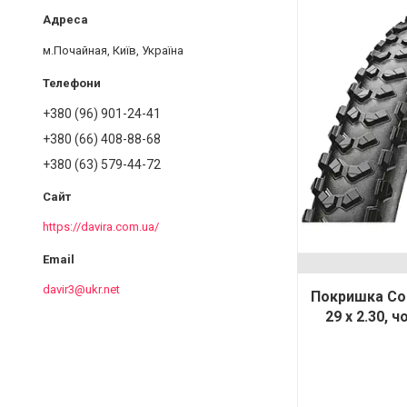
м.Почайная, Київ, Україна
+380 (96) 901-24-41
+380 (66) 408-88-68
+380 (63) 579-44-72
https://davira.com.ua/
davir3@ukr.net
Покришка Con
29 x 2.30, 