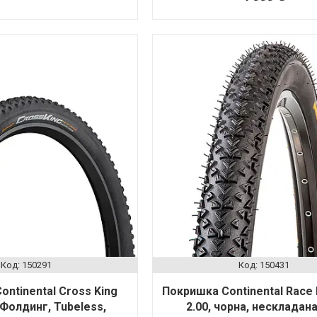
150291
150431
ntinental Cross King
Покришка Continental Race K
, Фолдинг, Tubeless,
2.00, чорна, нескладана