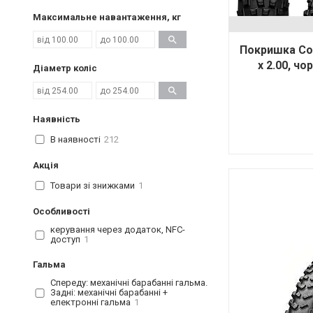
Максимальне навантаження, кг
Покришка Con
x 2.00, чо
Діаметр коліс
Наявність
В наявності
212
Акція
Товари зі знижками
1
Особливості
керування через додаток, NFC-
доступ
1
Гальма
Спереду: механічні барабанні гальма.
Задні: механічні барабанні +
електронні гальма
1