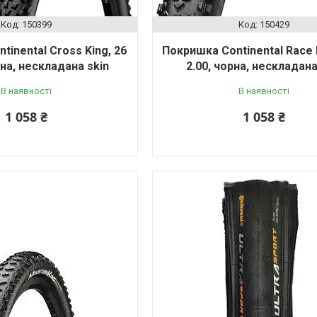
150399
150429
tinental Cross King, 26
Покришка Continental Race K
рна, нескладана skin
2.00, чорна, нескладана
В наявності
В наявності
1 058 ₴
1 058 ₴