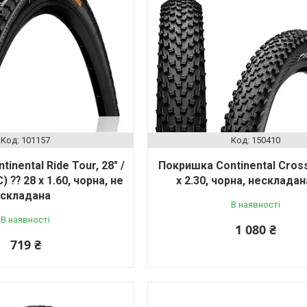
101157
150410
inental Ride Tour, 28" /
Покришка Continental Cross
) ⁇ 28 x 1.60, чорна, не
x 2.30, чорна, нескладан
складана
В наявності
В наявності
1 080 ₴
719 ₴