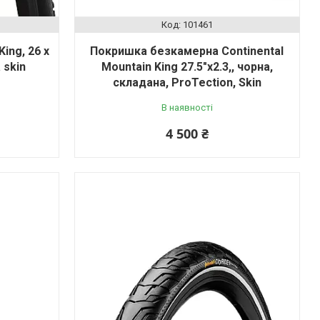
101461
ing, 26 x
Покришка безкамерна Continental
 skin
Mountain King 27.5"x2.3,, чорна,
складана, ProTection, Skin
В наявності
4 500 ₴