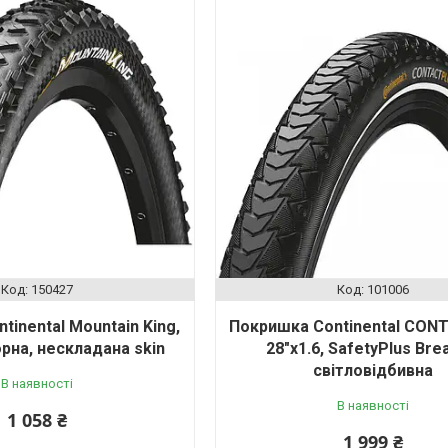
150427
101006
tinental Mountain King,
Покришка Continental CONT
чорна, нескладана skin
28"x1.6, SafetyPlus Bre
світловідбивна
В наявності
В наявності
1 058 ₴
1 999 ₴