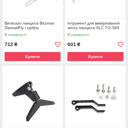
Витискач ланцюга Birzman
Інтрумент для вимірювання
DamselFly / срібло
зносу ланцюга XLC TO-S69
В наявності
В наявності
712
601
₴
₴
Купити
Купити