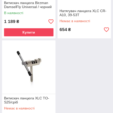
Витискач ланцюга Birzman
DamselFly Universal / чорний
Натягувач ланцюга XLC CR-
В наявності
A10, 39-53T
1 189
Немає в наявності
₴
654
₴
Купити
Витискач ланцюга XLC TO-
S25/сріб
Немає в наявності