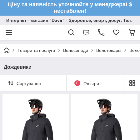
Ціну та наявність уточнюйте у менеджера! $
нестабілен!
Интернет - магазин "Davir" - Здоровье, спорт, досуг. Тел. +
Товари та послуги
Велосипеди
Велотовары
Вело
Дождевики
Сортування
0
Фільтри