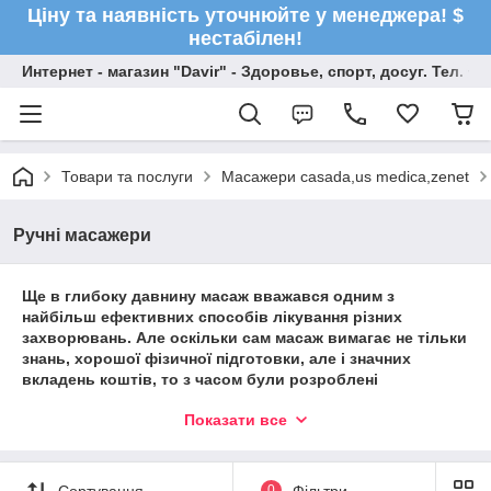
Ціну та наявність уточнюйте у менеджера! $
нестабілен!
Интернет - магазин "Davir" - Здоровье, спорт, досуг. Тел. +
Товари та послуги
Масажери casada,us medica,zenet
Ручні масажери
Ще в глибоку давнину масаж вважався одним з
найбільш ефективних способів лікування різних
захворювань. Але оскільки сам масаж вимагає не тільки
знань, хорошої фізичної підготовки, але і значних
вкладень коштів, то з часом були розроблені
альтернативи. Наші предки придумували різні
Показати все
пристосування для полегшення своєї праці і зручності
проведення процедури. Так, поступово нехитрі
пристосування перетворилися у сучасні масажери.
Сортування
0
Фільтри