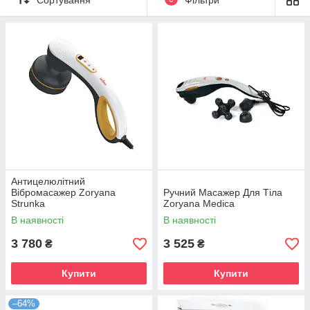
Антицелюлітний
Вібромасажер Zoryana
Ручний Масажер Для Тіла
Strunka
Zoryana Medica
В наявності
В наявності
3 780
3 525
₴
₴
Купити
Купити
–64%