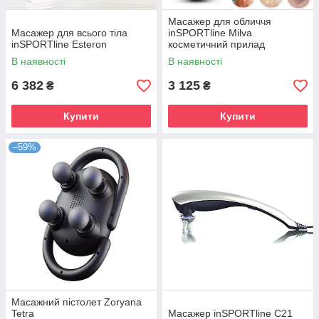
Масажер для обличчя
Масажер для всього тіла
inSPORTline Milva
inSPORTline Esteron
косметичний прилад
В наявності
В наявності
6 382
3 125
₴
₴
Купити
Купити
–59%
Масажний пістолет Zoryana
Tetra
Масажер inSPORTline C21