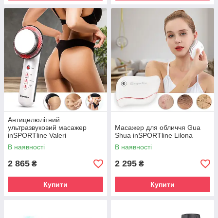
Антицелюлітний
ультразвуковий масажер
Масажер для обличчя Gua
inSPORTline Valeri
Shua inSPORTline Lilona
В наявності
В наявності
2 865
2 295
₴
₴
Купити
Купити