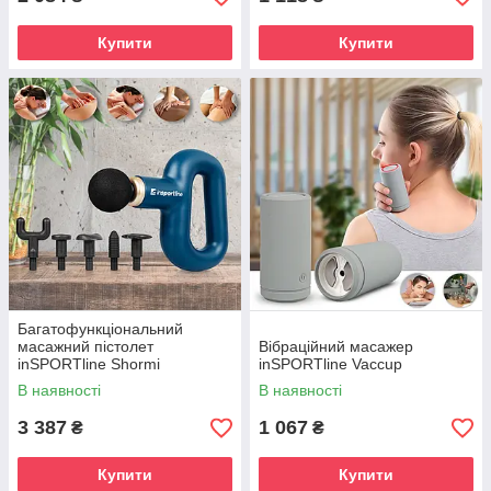
Купити
Купити
Багатофункціональний
масажний пістолет
Вібраційний масажер
inSPORTline Shormi
inSPORTline Vaccup
В наявності
В наявності
3 387
1 067
₴
₴
Купити
Купити