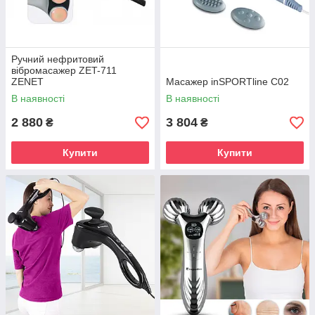
Ручний нефритовий
вібромасажер ZET-711
ZENET
Масажер inSPORTline C02
В наявності
В наявності
2 880
3 804
₴
₴
Купити
Купити