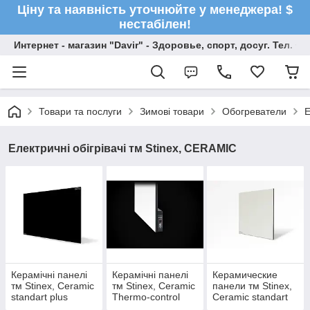
Ціну та наявність уточнюйте у менеджера! $
нестабілен!
Интернет - магазин "Davir" - Здоровье, спорт, досуг. Тел. +
Товари та послуги
Зимові товари
Обогреватели
Е
Електричні обігрівачі тм Stinex, CERAMIC
Керамічні панелі
Керамічні панелі
Керамические
тм Stinex, Ceramic
тм Stinex, Ceramic
панели тм Stinex,
standart plus
Thermo-control
Ceramic standart