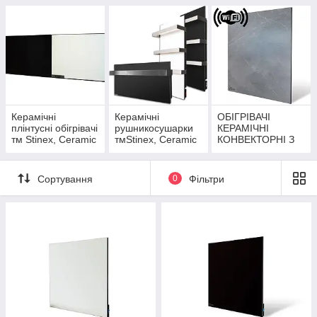
Керамічні
Керамічні
ОБІГРІВАЧІ
плінтусні обігрівачі
рушникосушарки
КЕРАМІЧНІ
тм Stinex, Ceramic
тмStinex, Ceramic
КОНВЕКТОРНІ З
line mounted
Towel
ТЕРМОРЕГУЛЯТО
РОМ WI-FI
Сортування
0
Фільтри