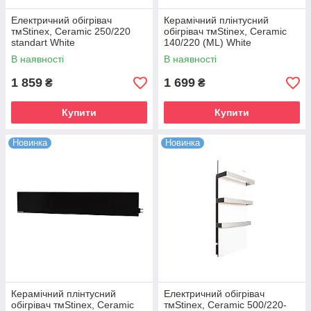
Електричний обігрівач
Керамічний плінтусний
тмStinex, Ceramic 250/220
обігрівач тмStinex, Ceramic
standart White
140/220 (ML) White
В наявності
В наявності
1 859
1 699
₴
₴
Купити
Купити
Новинка
Новинка
Керамічний плінтусний
Електричний обігрівач
обігрівач тмStinex, Ceramic
тмStinex, Ceramic 500/220-