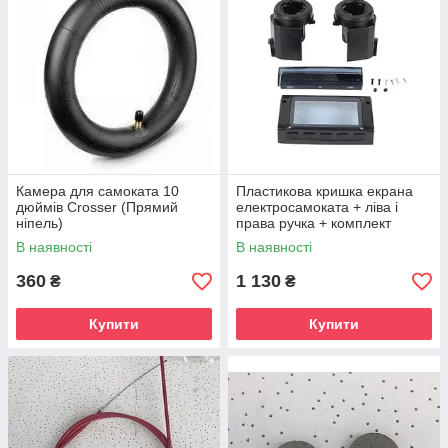
Камера для самоката 10
Пластикова кришка екрана
дюймів Crosser (Прямий
електросамоката + ліва і
ніпель)
права ручка + комплект
корпусу фари для KUGOO S3
В наявності
В наявності
360
1 130
₴
₴
Купити
Купити