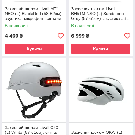
Захисний шолом Livall MT1
Захисний шолом Livall
NEO (L) Black/Red (58-62см),
BH51M NSO (L) Sandstone
акустика, мікрофон, сигнали
Grey (57-61см), акустика JBL,
поворотів та стопів, додаток,
мікрофон, сигнали поворотів
В наявності
В наявності
пульт BR80,
та стопів, додаток, пульт
4 460
6 999
₴
₴
Купити
Купити
Захисний шолом Livall C20
(L) White (57-61см), сигнал
Захисний шолом OKAI (L)