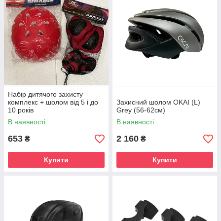
Набір дитячого захисту
комплекс + шолом від 5 і до
Захисний шолом OKAI (L)
10 років
Grey (56-62см)
В наявності
В наявності
653
2 160
₴
₴
Купити
Купити