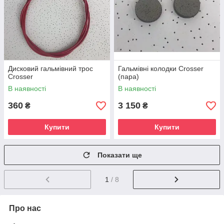
Дисковий гальмівний трос
Гальмівні колодки Crosser
Crosser
(пара)
В наявності
В наявності
360
3 150
₴
₴
Купити
Купити
Показати ще
1
/ 8
Про нас