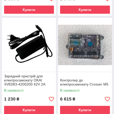
Купити
Купити
Зарядний пристрій для
електросамокату OKAI
Контролер до
XVE083-4200200 42V 2A
електросамокату Crosser М5
(ES10/ES20)
В наявності
В наявності
1 230
6 615
₴
₴
Купити
Купити