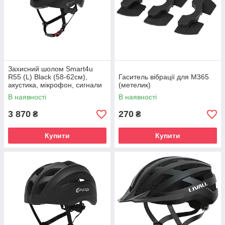
Захисний шолом Smart4u
R55 (L) Black (58-62см),
Гаситель вібрації для М365
акустика, мікрофон, сигнали
(метелик)
поворотів та стопів, додаток,
В наявності
В наявності
пульт BR80
3 870
270
₴
₴
Купити
Купити