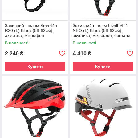
Захисний шолом Smart4u
Захисний шолом Livall MT1
R20 (L) Black (58-62см),
NEO (L) Black (58-62см),
акустика, мікрофон
акустика, мікрофон, сигнали
поворотів та стопів, додаток,
В наявності
В наявності
пульт BR80, Bluetooth
2 240
4 410
₴
₴
Купити
Купити