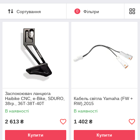
Сортування
0
Фільтри
Заспокоювач ланцюга
Haibike CNC, e-Bike, SDURO,
Кабель світла Yamaha (FW +
38гр., 36Т-38Т-40Т
RW),2015
В наявності
В наявності
2 613
1 402
₴
₴
Купити
Купити