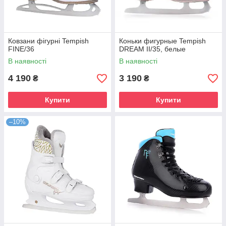
Ковзани фігурні Tempish
Коньки фигурные Tempish
FINE/36
DREAM II/35, белые
В наявності
В наявності
4 190
3 190
₴
₴
Купити
Купити
–10%