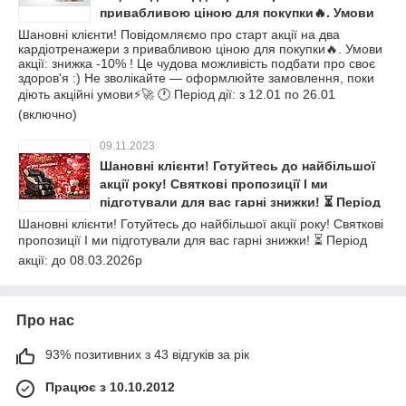
привабливою ціною для покупки🔥. Умови
акції: знижка -10% ! Це чудова можливість
Шановні клієнти! Повідомляємо про старт акції на два
кардіотренажери з привабливою ціною для покупки🔥. Умови
подбати про своє здоров'я :) Не зволікайте
акції: знижка -10% ! Це чудова можливість подбати про своє
— оформлюйте замовлення, поки діють
здоров'я :) Не зволікайте — оформлюйте замовлення, поки
акційні умови⚡🚀 🕐 Період дії: з 12.01 по
діють акційні умови⚡🚀 🕐 Період дії: з 12.01 по 26.01
23.02 (включно)
(включно)
09.11.2023
Шановні клієнти! Готуйтесь до найбільшої
акції року! Святкові пропозиції І ми
підготували для вас гарні знижки! ⏳ Період
акції: до 08.03.2026р
Шановні клієнти! Готуйтесь до найбільшої акції року! Святкові
пропозиції І ми підготували для вас гарні знижки! ⏳ Період
акції: до 08.03.2026р
Про нас
93% позитивних з 43 відгуків за рік
Працює з 10.10.2012