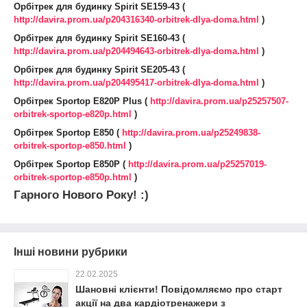
Орбітрек для будинку Spirit SE159-43 (
http://davira.prom.ua/p204316340-orbitrek-dlya-doma.html
)
Орбітрек для будинку Spirit SE160-43 (
http://davira.prom.ua/p204494643-orbitrek-dlya-doma.html
)
Орбітрек для будинку Spirit SE205-43 (
http://davira.prom.ua/p204495417-orbitrek-dlya-doma.html
)
Орбітрек Sportop E820P Plus (
http://davira.prom.ua/p25257507-
orbitrek-sportop-e820p.html
)
Орбітрек Sportop E850 (
http://davira.prom.ua/p25249838-
orbitrek-sportop-e850.html
)
Орбітрек Sportop E850P (
http://davira.prom.ua/p25257019-
orbitrek-sportop-e850p.html
)
Гарного Нового Року! :)
Інші новини рубрики
22.02.2025
Шановні клієнти! Повідомляємо про старт
акції на два кардіотренажери з