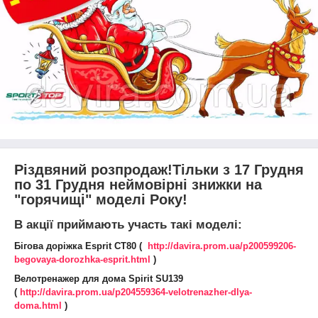
Різдвяний розпродаж!Тільки з 17 Грудня
по 31 Грудня неймовірні знижки на
"горячищі" моделі Року!
В акції приймають участь такі моделі:
Бігова доріжка Esprit CT80 (
http://davira.prom.ua/p200599206-
begovaya-dorozhka-esprit.html
)
Велотренажер для дома Spirit SU139
(
http://davira.prom.ua/p204559364-velotrenazher-dlya-
doma.html
)