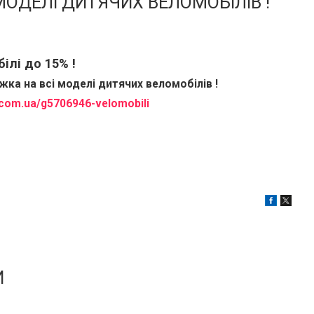
 МОДЕЛІ ДИТЯЧИХ ВЕЛОМОБІЛІВ !
ілі до 15% !
ижка на всі моделі дитячих веломобілів !
a.com.ua/g5706946-velomobili
И