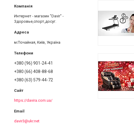
Интернет - магазин "Davir" -
Здоровье,спорт,досуг.
м.Почайная, Київ, Україна
+380 (96) 901-24-41
+380 (66) 408-88-68
+380 (63) 579-44-72
https://davira.com.ua/
davir3@ukr.net