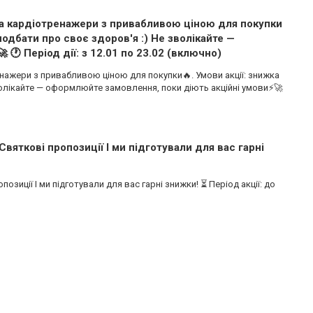
два кардіотренажери з привабливою ціною для покупки
подбати про своє здоров'я :) Не зволікайте —
🕐 Період дії: з 12.01 по 23.02 (включно)
енажери з привабливою ціною для покупки🔥. Умови акції: знижка
волікайте — оформлюйте замовлення, поки діють акційні умови⚡🚀
Святкові пропозиції І ми підготували для вас гарні
позиції І ми підготували для вас гарні знижки! ⏳ Період акції: до