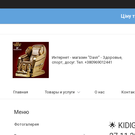
Ціну 
Интернет - магазин "Davir" - Здоровье,
спорт, досуг. Тел. +380969012441
Главная
Товары и услуги
О нас
Конта
🌟 KID
Фотогалерея