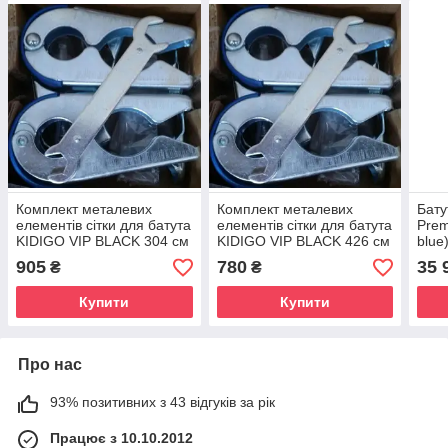
Комплект металевих
Комплект металевих
Бату
елементів сітки для батута
елементів сітки для батута
Prem
KIDIGO VIP BLACK 304 см
KIDIGO VIP BLACK 426 см
blue
905
780
35 
₴
₴
Купити
Купити
Про нас
93% позитивних з 43 відгуків за рік
Працює з 10.10.2012