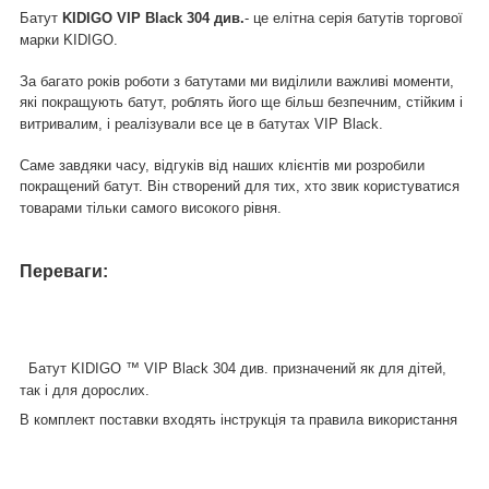
Батут
KIDIGO VIP Black 304 див.
- це елітна серія батутів торгової
марки KIDIGO.
За багато років роботи з батутами ми виділили важливі моменти,
які покращують батут, роблять його ще більш безпечним, стійким і
витривалим, і реалізували все це в батутах VIP Black.
Саме завдяки часу, відгуків від наших клієнтів ми розробили
покращений батут. Він створений для тих, хто звик користуватися
товарами тільки самого високого рівня.
Переваги:
Батут KIDIGO ™ VIP Black 304 див. призначений як для дітей,
так і для дорослих.
В комплект поставки входять інструкція та правила використання