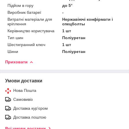
Підйом в гору
до 5°
Виробник батареї
-
Витратні матеріали для
Нержавіючі конфірмати і
кріплення
спецболты
Керівництво користувача
1 шт
Тип шин
Поліуретан
Шестигранний ключ
1 шт
Шини
Поліуретан
Приховати
Умови доставки
Нова Пошта
Самовивіз
Доставка кур'єром
Доставка поштою
Всі умови доставки