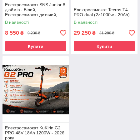
Електросамокат SNS Junior 8
дюймів - Білий,
Електросамокат Tecros T4
Електросамокат дитячий,
PRO dual (2×1000w - 20Ah)
Дитячий електросамокат 8
В наявності
В наявності
дюймів
8 550
29 250
₴
₴
9 230 ₴
31 280 ₴
Купити
Купити
Електросамокат KuKirin G2
PRO 48V 18Ah 1200W - 2026
року