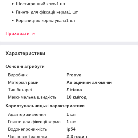
Шестигранний ключ1 шт
Гвинти для фіксації керма1 шт
Керівництво користувача1 шт
Приховати
Характеристики
Основні атрибути
Виробник
Proove
Матеріал рами
Авіаційний алюміній
Тип батареї
Літієва
Максимальна швидкість
10 км/год
Користувальницькі характеристики
Адаптер живлення
1 шт
Гвинти для фіксації керма
1 шт
Водонепроникність
ip54
Час повної зарядки
2-3 годин