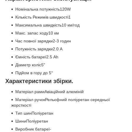
Номінальна потужність120W
Кількість Режимів швидкості1
Максимальна швидкість10 км/год
Макс. запас ходу10 км
Час повної зарядки2-3 годин
Потужність зарядки2.0 A
Ємність батареї2.5 Аһ
Діаметр коліс5"
Підйом в гору до 5°
Характеристики збірки.
Матеріал рамиАвіаційний алюміній
Матеріал ручокРельєфний поліуретан середньої
жорсткості
Тип шинПоліуретан
ШиниПоліуретан
Виробник батареї-