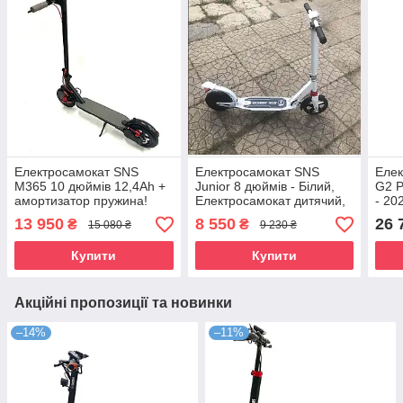
Електросамокат SNS
Електросамокат SNS
Елек
M365 10 дюймів 12,4Ah +
Junior 8 дюймів - Білий,
G2 
амортизатор пружина!
Електросамокат дитячий,
- 20
Дитячий електросамокат 8
13 950
8 550
26 
₴
₴
15 080 ₴
9 230 ₴
дюймів
Купити
Купити
Акційні пропозиції та новинки
–14%
–11%