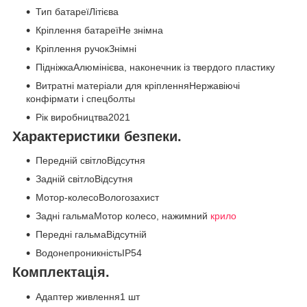
Тип батареїЛітієва
Кріплення батареїНе знімна
Кріплення ручокЗнімні
ПідніжкаАлюмінієва, наконечник із твердого пластику
Витратні матеріали для кріпленняНержавіючі
конфірмати і спецболты
Рік виробництва2021
Характеристики безпеки.
Передній світлоВідсутня
Задній світлоВідсутня
Мотор-колесоВологозахист
Задні гальмаМотор колесо, нажимний
крило
Передні гальмаВідсутній
ВодонепроникністьIP54
Комплектація.
Адаптер живлення1 шт