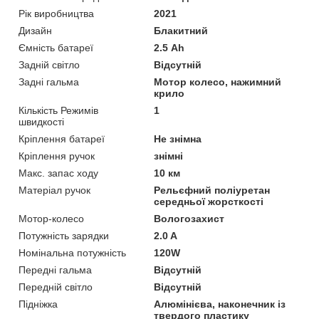
Рік виробництва
2021
Дизайн
Блакитний
Ємність батареї
2.5 Аһ
Задній світло
Відсутній
Задні гальма
Мотор колесо, нажимний
крило
Кількість Режимів
1
швидкості
Кріплення батареї
Не знімна
Кріплення ручок
знімні
Макс. запас ходу
10 км
Матеріал ручок
Рельєфний поліуретан
середньої жорсткості
Мотор-колесо
Вологозахист
Потужність зарядки
2.0 A
Номінальна потужність
120W
Передні гальма
Відсутній
Передній світло
Відсутній
Підніжка
Алюмінієва, наконечник із
твердого пластику