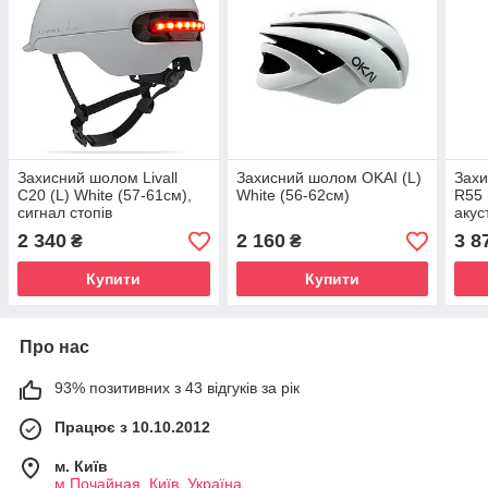
Захисний шолом Livall
Захисний шолом OKAI (L)
Захи
C20 (L) White (57-61см),
White (56-62см)
R55 
сигнал стопів
акус
сигн
2 340
2 160
3 8
₴
₴
стоп
BR8
Купити
Купити
Про нас
93% позитивних з 43 відгуків за рік
Працює з 10.10.2012
м. Київ
м.Почайная, Київ, Україна