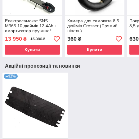
Електросамокат SNS
Камера для самоката 8,5
Покр
M365 10 дюймів 12,4Ah +
дюймів Crosser (Прямий
8,5 
амортизатор пружина!
ніпель)
13 950
360
630
₴
₴
15 080 ₴
Купити
Купити
Акційні пропозиції та новинки
–43%