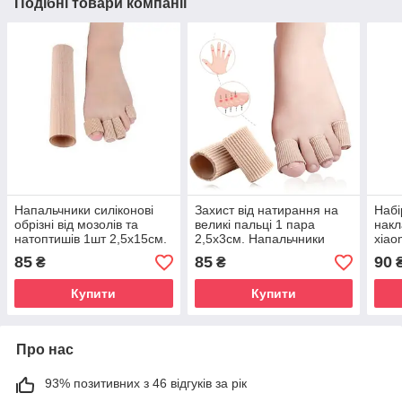
Подібні товари компанії
Напальчники силіконові
Захист від натирання на
Набі
обрізні від мозолів та
великі пальці 1 пара
накл
натоптишів 1шт 2,5х15см.
2,5х3см. Напальчники
xiao
Захист від натирання на
силіконові від мозолів та
85
85
90
₴
₴
пальці
натоптишів.
Купити
Купити
Про нас
93% позитивних з 46 відгуків за рік