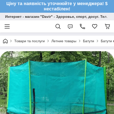
Ціну та наявність уточнюйте у менеджера! $
нестабілен!
Интернет - магазин "Davir" - Здоровье, спорт, досуг. Тел. +
Товари та послуги
Летние товары
Батути
Батути 