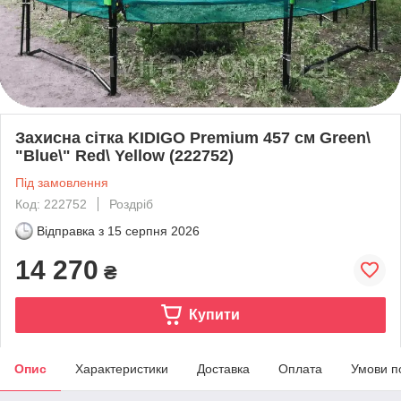
Захисна сітка KIDIGO Premium 457 см Green\
"Blue\" Red\ Yellow (222752)
Під замовлення
Код: 222752
Роздріб
Відправка з
15 серпня 2026
14 270
₴
Купити
Опис
Характеристики
Доставка
Оплата
Умови п