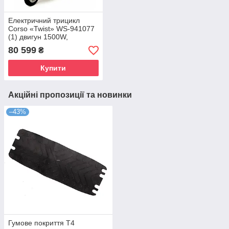
Електричний трицикл
Corso «Twist» WS-941077
(1) двигун 1500W,
акумулятор літій-залізо-
80 599
₴
фосфатний 72V/30Ah,
колеса 300-10, в коробці
Купити
Акційні пропозиції та новинки
–43%
Гумове покриття Т4