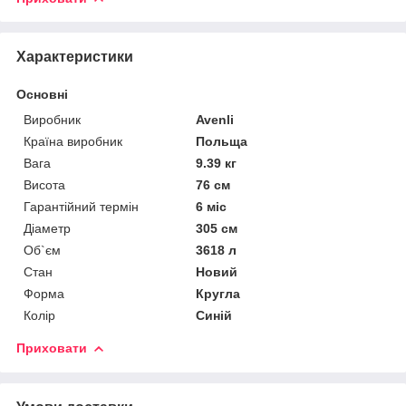
Характеристики
Основні
Виробник
Avenli
Країна виробник
Польща
Вага
9.39 кг
Висота
76 см
Гарантійний термін
6 міс
Діаметр
305 см
Об`єм
3618 л
Стан
Новий
Форма
Кругла
Колір
Синій
Приховати