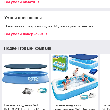
Всі умови оплати
Умови повернення
Повернення товару впродовж 14 днів за домовленістю
Всі умови повернення
Подібні товари компанії
Басейн надувний 6в1
Басейн надувний
Басе
INTEX 28116, 305 x 61 см
прямокутний 3в1 Bestway
2812