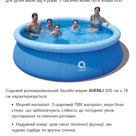
для дітей віком від 6 років. У басейні може бути кілька осіб.
Садовий розширювальний басейн марки
AVENLI
305 см x 76
см характеризується:
Міцний матеріал: 3-шаровий ПВХ матеріал, міцні бічні
стінки, що забезпечують стійкість до погодних умов,
протирання та хімічних речовин.
Надувний комір: крім своєї технічної функції, він
чудово підійде як зручна спинка.