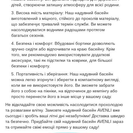
дітей, створюючи затишну атмосферу для всієї родини.
Висока якість матеріалу: Наш надувний басейн
виготовлений з міцного, стійкого до проколів матеріалу,
що забезпечує тривалий термін служби. Ви можете
насолоджуватися водними радощами протягом
багатьох сезонів.
Безпека і комфорт: Вбудовані бортики дозволяють
зручно сидіти або відпочивати на краю басейну. Крім
того, ми рекомендуємо використовувати додаткові
аксесуари, такі як підстилки та коврики, для більшої
безпеки і комфорту.
Портативність і зберігання: Наш надувний басейн
можна легко згорнути і зберегти в компактному вигляді,
коли ви не використовуєте його. Ви зможете забрати
його з собою на пікніки, на відпочинок до кемпінгу або
просто перенести його в інше місце у вашому саду.
Не відкладайте свою можливість насолодитися прохолодою
та розвагами влітку. Замовте надувний басейн AVENLI вже
сьогодні і зробіть ваші літні дні незабутніми! Доставка швидко
та безпечно. Придбайте свій надувний басейн AVENLI зараз
та отримайте свіжі емоції прямо у вашому саду!