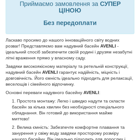
Приймаємо замовлення за
СУПЕР
ЦІНОЮ
Без передоплати
Ласкаво просимо до нашого інноваційного світу водних
розваг! Представляємо вам надувний басейн
AVENLI
-
ідеальний спосіб забезпечити своїй родині і друзям незабутні
літні враження прямо у власному саду.
Завдяки високоякісному матеріалу та ретельній конструкції,
надувний басейн
AVENLI
гарантує надійність, міцність і
довговічність. Його ємність ідеально підходить для релаксації,
веселощів і сімейного відпочинку.
Основні переваги надувного басейну
AVENLI
:
Простота монтажу: Легко і швидко надути та скласти
басейн за кілька хвилин без необхідності спеціального
обладнання. Він готовий до використання майже
миттєво!
Велика ємність: Забезпечте комфортне плавання та
занурення у свіжу воду завдяки просторому розміру
нашого басейну. Він ідеально підходить для дорослих і