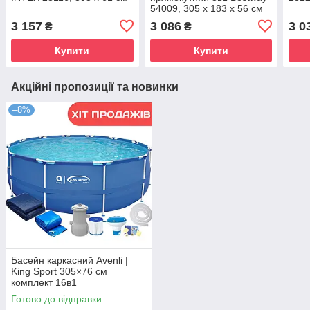
54009, 305 x 183 x 56 см
3 157
3 086
3 0
₴
₴
Купити
Купити
Акційні пропозиції та новинки
–8%
Басейн каркасний Avenli |
King Sport 305×76 см
комплект 16в1
Готово до відправки