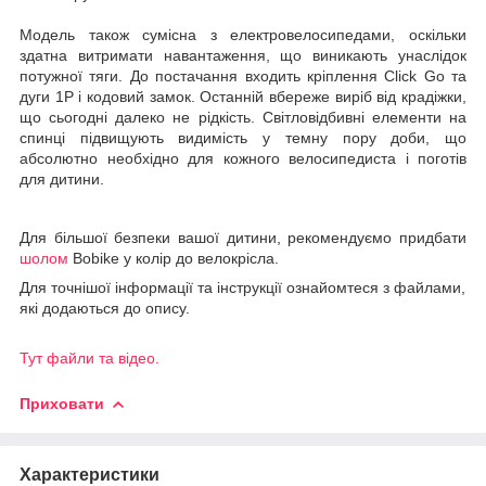
Модель також сумісна з електровелосипедами, оскільки
здатна витримати навантаження, що виникають унаслідок
потужної тяги. До постачання входить кріплення Click Go та
дуги 1P і кодовий замок. Останній вбереже виріб від крадіжки,
що сьогодні далеко не рідкість. Світловідбивні елементи на
спинці підвищують видимість у темну пору доби, що
абсолютно необхідно для кожного велосипедиста і поготів
для дитини.
Для більшої безпеки вашої дитини, рекомендуємо придбати
шолом
Bobike у колір до велокрісла.
Для точнішої інформації та інструкції ознайомтеся з файлами,
які додаються до опису.
Тут файли та відео.
Приховати
Характеристики