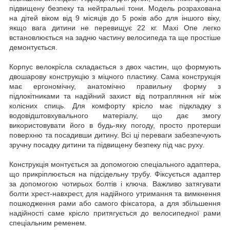
підвищену безпеку та нейтральні тони. Модель розрахована
на дітей віком від 9 місяців до 5 років або для іншого віку,
якщо вага дитини не перевищує 22 кг. Maxi One легко
встановлюється на задню частину велосипеда та ще простіше
демонтується.
Корпус велокрісла складається з двох частин, що формують
двошарову конструкцію з міцного пластику. Сама конструкція
має ергономічну, анатомічно правильну форму з
підлокітниками та надійний захист від потрапляння ніг між
колісних спиць. Для комфорту крісло має підкладку з
водовідштовхувального матеріалу, що дає змогу
використовувати його в будь-яку погоду, просто протерши
поверхню та посадивши дитину. Всі ці переваги забезпечують
зручну посадку дитини та підвищену безпеку під час руху.
Конструкція монтується за допомогою спеціального адаптера,
що прикріплюється на підсідельну трубу. Фіксується адаптер
за допомогою чотирьох болтів і ключа. Важливо затягувати
болти хрест-навхрест, для надійного утримання та вимкнення
пошкодження рами або самого фіксатора, а для збільшення
надійності саме крісло притягується до велосипедної рами
спеціальним ременем.