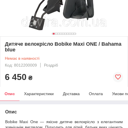
Дитяче велокрісло Bobike Maxi ONE / Bahama
blue
Немає в наявності
Код: 8012200009
Роздріб
6 450
₴
Опис
Характеристики
Доставка
Оплата
Умови п
Опис
Bobike Maxi One — якісне дитяче велокрісло з елегантним
зовнішнім виглядом. Підходить для дітей, батьки яких цінують