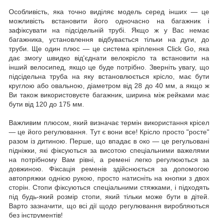
Особливість, яка точно виділяє модель серед інших — це
можливість встановити його одночасно на багажник і
зафіксувати на підсідельній трубі. Якщо ж у Вас немає
багажника, установлення відбувається тільки на дуги, до
труби. Ще один плюс — це система кріплення Click Go, яка
дає змогу швидко від'єднати велокрісло та встановити на
інший велосипед, якщо це буде потрібно. Зверніть увагу, що
підсідельна труба на яку встановлюється крісло, має бути
круглою або овальною, діаметром від 28 до 40 мм, а якщо ж
Ви також використовуєте багажник, ширина між рейками має
бути від 120 до 175 мм.
Важливим плюсом, який визначає термін використання крісел
— це його регулювання. Тут є вони все! Крісло просто "росте"
разом із дитиною. Перше, що впадає в око — це регульовані
підніжки, які фіксуються за висотою спеціальними важелями
на потрібному Вам рівні, а ремені легко регулюються за
довжиною. Фіксація ременів здійснюється за допомогою
автопряжки однією рукою, просто натисніть на кнопки з двох
сторін. Стопи фіксуються спеціальними стяжками, і підходять
під будь-який розмір стопи, який тільки може бути в дітей.
Варто зазначити, що всі дії щодо регулювання виробляються
без інструментів!