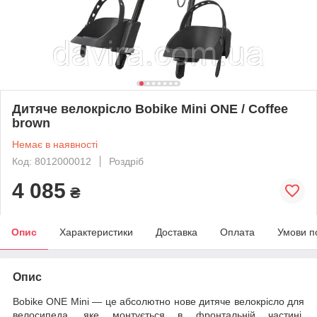
Дитяче велокрісло Bobike Mini ONE / Coffee
brown
Немає в наявності
Код: 8012000012
Роздріб
4 085
₴
Опис
Характеристики
Доставка
Оплата
Умови п
Опис
Bobike ONE Mini — це абсолютно нове дитяче велокрісло для
велосипеда, яке монтується в фронтальній частині,