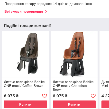
Повернення товару впродовж 14 днів за домовленістю
Всі умови повернення
Подібні товари компанії
Дитяче велокрісло Bobike
Дитяче велокрісло Bobike
Дитя
ONE maxi / Coffee Brown
ONE maxi / Chocolate
Mini
Brown
6 075
6 075
4 2
₴
₴
Купити
Купити