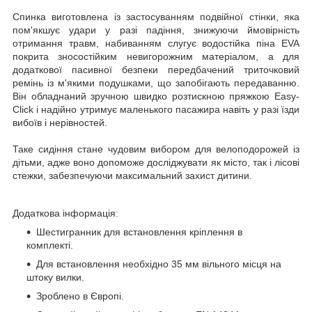
Спинка виготовлена із застосуванням подвійної стінки, яка
пом'якшує удари у разі падіння, знижуючи ймовірність
отримання травм, набиванням слугує водостійка піна EVA
покрита зносостійким невигорожним матеріалом, а для
додаткової пасивної безпеки передбачений триточковий
ремінь із м'якими подушками, що запобігають передаванню.
Він обладнаний зручною швидко розтискною пряжкою Easy-
Click і надійно утримує маленького пасажира навіть у разі їзди
вибоїв і нерівностей.
Таке сидіння стане чудовим вибором для велоподорожей із
дітьми, адже воно допоможе досліджувати як місто, так і лісові
стежки, забезпечуючи максимальний захист дитини.
Додаткова інформація:
Шестигранник для встановлення кріплення в
комплекті.
Для встановлення необхідно 35 мм вільного місця на
штоку вилки.
Зроблено в Європі.