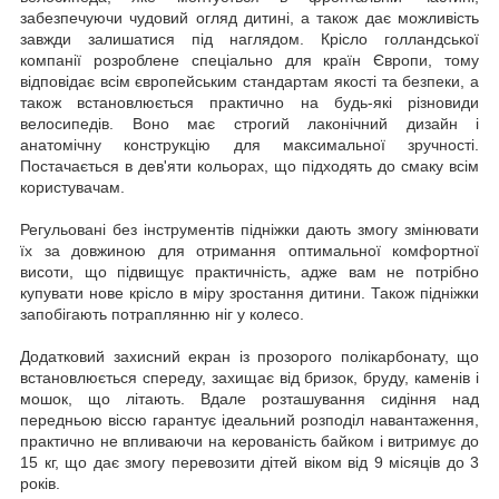
забезпечуючи чудовий огляд дитині, а також дає можливість
завжди залишатися під наглядом. Крісло голландської
компанії розроблене спеціально для країн Європи, тому
відповідає всім європейським стандартам якості та безпеки, а
також встановлюється практично на будь-які різновиди
велосипедів. Воно має строгий лаконічний дизайн і
анатомічну конструкцію для максимальної зручності.
Постачається в дев'яти кольорах, що підходять до смаку всім
користувачам.
Регульовані без інструментів підніжки дають змогу змінювати
їх за довжиною для отримання оптимальної комфортної
висоти, що підвищує практичність, адже вам не потрібно
купувати нове крісло в міру зростання дитини. Також підніжки
запобігають потраплянню ніг у колесо.
Додатковий захисний екран із прозорого полікарбонату, що
встановлюється спереду, захищає від бризок, бруду, каменів і
мошок, що літають. Вдале розташування сидіння над
передньою віссю гарантує ідеальний розподіл навантаження,
практично не впливаючи на керованість байком і витримує до
15 кг, що дає змогу перевозити дітей віком від 9 місяців до 3
років.