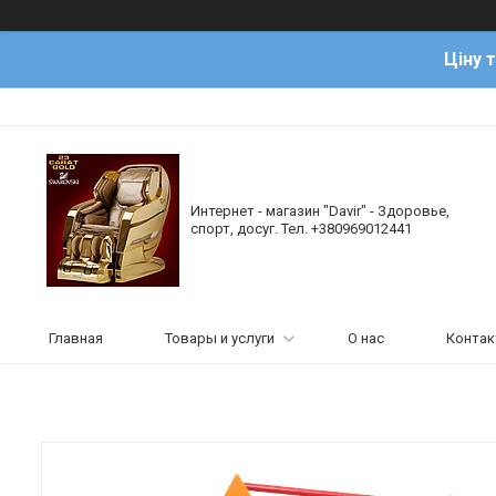
Ціну 
Интернет - магазин "Davir" - Здоровье,
спорт, досуг. Тел. +380969012441
Главная
Товары и услуги
О нас
Конта