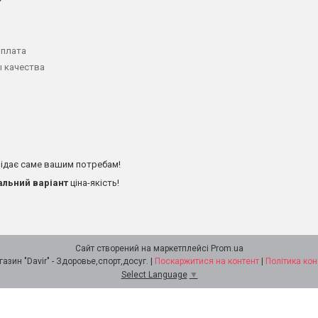
оплата
 качества
ідає саме вашим потребам!
альний варіант
ціна-якість!
Сайт створений на маркетплейсі
Prom.ua
Интернет - магазин "Davir" - Здоровье,спорт,досуг. |
Поскаржитися на контент
|
Політика кон
Select Language
▼