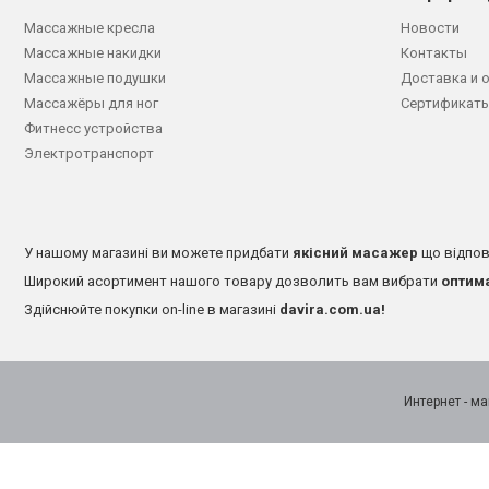
Массажные кресла
Новости
Массажные накидки
Контакты
Массажные подушки
Доставка и 
Массажёры для ног
Сертификаты
Фитнесс устройства
Электротранспорт
У нашому магазині ви можете придбати
якісний масажер
що відпов
Широкий асортимент нашого товару дозволить вам вибрати
оптим
Здійснюйте покупки on-line в магазині
davira.com.ua!