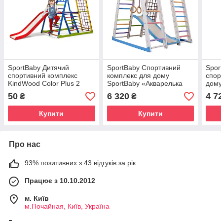
SportBaby Дитячий
SportBaby Спортивний
Spor
спортивний комплекс
комплекс для дому
спор
KindWood Color Plus 2
SportBaby «Акварелька
дом
Sky Plus 1»
50
6 320
4 7
₴
₴
Купити
Купити
Про нас
93% позитивних з 43 відгуків за рік
Працює з 10.10.2012
м. Київ
м.Почайная, Київ, Україна