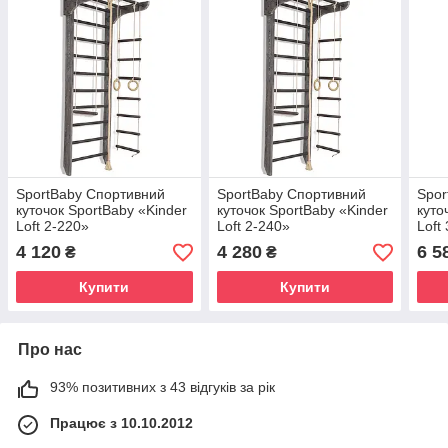
SportBaby Спортивний
SportBaby Спортивний
Spor
куточок SportBaby «Kinder
куточок SportBaby «Kinder
куто
Loft 2-220»
Loft 2-240»
Loft
4 120
4 280
6 5
₴
₴
Купити
Купити
Про нас
93% позитивних з 43 відгуків за рік
Працює з 10.10.2012