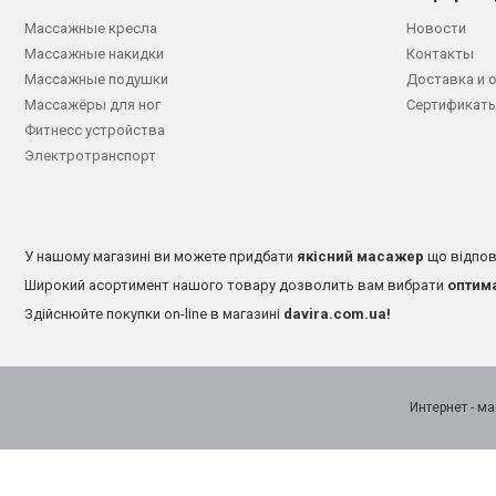
Массажные кресла
Новости
Массажные накидки
Контакты
Массажные подушки
Доставка и 
Массажёры для ног
Сертификаты
Фитнесс устройства
Электротранспорт
У нашому магазині ви можете придбати
якісний масажер
що відпов
Широкий асортимент нашого товару дозволить вам вибрати
оптим
Здійснюйте покупки on-line в магазині
davira.com.ua!