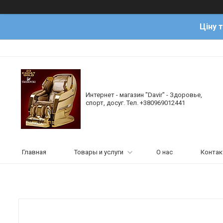
Ціну 
Интернет - магазин "Davir" - Здоровье,
спорт, досуг. Тел. +380969012441
Главная
Товары и услуги
О нас
Конта