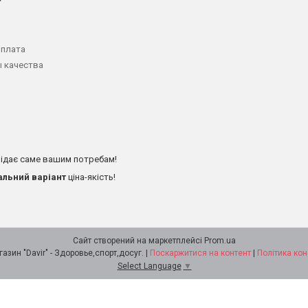
оплата
 качества
ідає саме вашим потребам!
альний варіант
ціна-якість!
Сайт створений на маркетплейсі
Prom.ua
Интернет - магазин "Davir" - Здоровье,спорт,досуг. |
Поскаржитися на контент
|
Політика кон
Select Language
▼