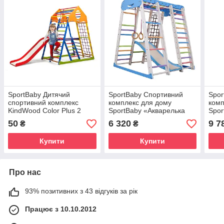
SportBaby Дитячий
SportBaby Спортивний
Spor
спортивний комплекс
комплекс для дому
комп
KindWood Color Plus 2
SportBaby «Акварелька
Spor
Sky Plus 1»
Sky 
50
6 320
9 7
₴
₴
Купити
Купити
Про нас
93% позитивних з 43 відгуків за рік
Працює з 10.10.2012