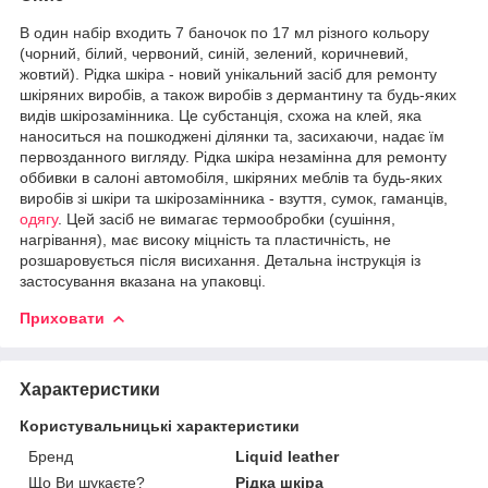
В один набір входить 7 баночок по 17 мл різного кольору
(чорний, білий, червоний, синій, зелений, коричневий,
жовтий). Рідка шкіра - новий унікальний засіб для ремонту
шкіряних виробів, а також виробів з дермантину та будь-яких
видів шкірозамінника. Це субстанція, схожа на клей, яка
наноситься на пошкоджені ділянки та, засихаючи, надає їм
первозданного вигляду. Рідка шкіра незамінна для ремонту
оббивки в салоні автомобіля, шкіряних меблів та будь-яких
виробів зі шкіри та шкірозамінника - взуття, сумок, гаманців,
одягу
. Цей засіб не вимагає термообробки (сушіння,
нагрівання), має високу міцність та пластичність, не
розшаровується після висихання. Детальна інструкція із
застосування вказана на упаковці.
Приховати
Характеристики
Користувальницькі характеристики
Бренд
Liquid leather
Що Ви шукаєте?
Рідка шкіра