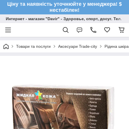
Ціну та наявність уточнюйте у менеджера! $
нестабілен!
Интернет - магазин "Davir" - Здоровье, спорт, досуг. Тел. +
Товари та послуги
Аксесуари Trade-city
Рідина шкіра