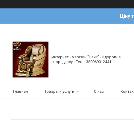
Ціну 
Интернет - магазин "Davir" - Здоровье,
спорт, досуг. Тел. +380969012441
Главная
Товары и услуги
О нас
Конта