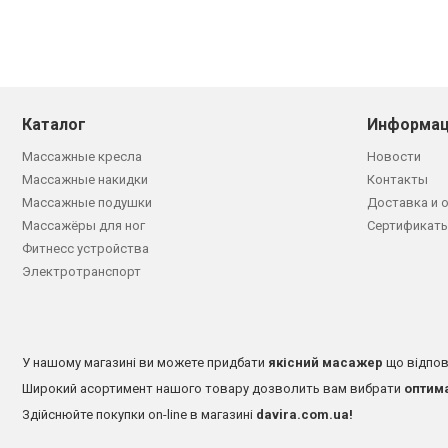
Каталог
Информац
Массажные кресла
Новости
Массажные накидки
Контакты
Массажные подушки
Доставка и 
Массажёры для ног
Сертификаты
Фитнесс устройства
Электротранспорт
У нашому магазині ви можете придбати
якісний масажер
що відпов
Широкий асортимент нашого товару дозволить вам вибрати
оптим
Здійснюйте покупки on-line в магазині
davira.com.ua!