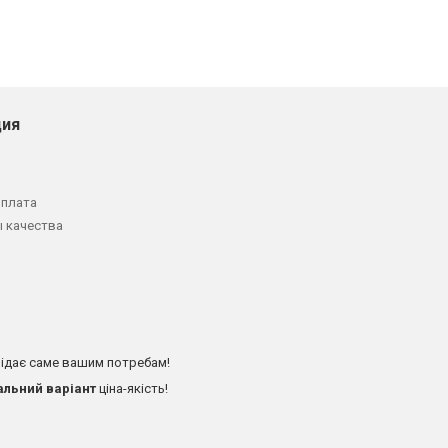
ия
оплата
 качества
ідає саме вашим потребам!
альний варіант
ціна-якість!