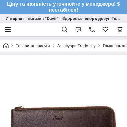
Ціну та наявність уточнюйте у менеджера! $
нестабілен!
Интернет - магазин "Davir" - Здоровье, спорт, досуг. Тел. +
Товари та послуги
Аксесуари Trade-city
Гаманець жі