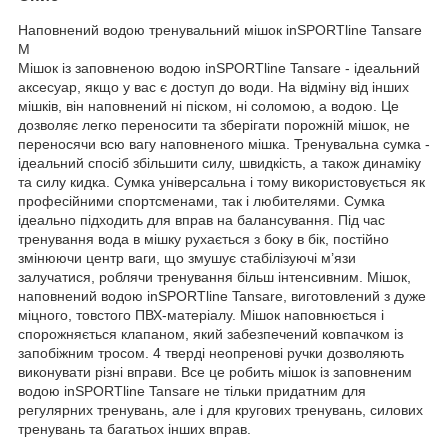
Наповнений водою тренувальний мішок inSPORTline Tansare
M
Мішок із заповненою водою inSPORTline Tansare - ідеальний
аксесуар, якщо у вас є доступ до води. На відміну від інших
мішків, він наповнений ні піском, ні соломою, а водою. Це
дозволяє легко переносити та зберігати порожній мішок, не
переносячи всю вагу наповненого мішка. Тренувальна сумка -
ідеальний спосіб збільшити силу, швидкість, а також динаміку
та силу кидка. Сумка універсальна і тому використовується як
професійними спортсменами, так і любителями. Сумка
ідеально підходить для вправ на балансування. Під час
тренування вода в мішку рухається з боку в бік, постійно
змінюючи центр ваги, що змушує стабілізуючі м’язи
залучатися, роблячи тренування більш інтенсивним. Мішок,
наповнений водою inSPORTline Tansare, виготовлений з дуже
міцного, товстого ПВХ-матеріалу. Мішок наповнюється і
спорожняється клапаном, який забезпечений ковпачком із
запобіжним тросом. 4 тверді неопренові ручки дозволяють
виконувати різні вправи. Все це робить мішок із заповненим
водою inSPORTline Tansare не тільки придатним для
регулярних тренувань, але і для кругових тренувань, силових
тренувань та багатьох інших вправ.