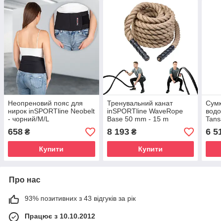
Неопреновий пояс для
Тренувальний канат
Сумк
нирок inSPORTline Neobelt
inSPORTline WaveRope
водо
- чорний/M/L
Base 50 mm - 15 m
Tans
658
8 193
6 5
₴
₴
Купити
Купити
Про нас
93% позитивних з 43 відгуків за рік
Працює з 10.10.2012