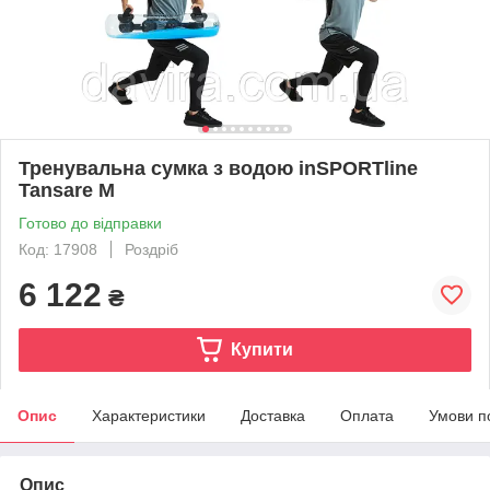
Тренувальна сумка з водою inSPORTline
Tansare M
Готово до відправки
Код: 17908
Роздріб
6 122
₴
Купити
Опис
Характеристики
Доставка
Оплата
Умови п
Опис