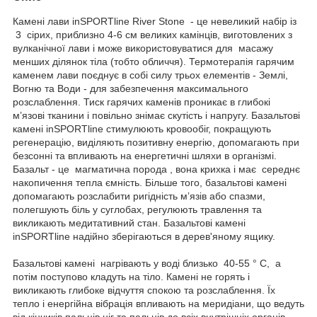
Камені лави inSPORTline River Stone - це невеликий набір із
3 сірих, приблизно 4-6 см великих камінців, виготовлених з
вулканічної лави і може використовуватися для масажу
менших ділянок тіла (тобто обличчя). Термотерапія гарячим
каменем лави поєднує в собі силу трьох елементів - Землі,
Вогню та Води - для забезпечення максимального
розслаблення. Тиск гарячих каменів проникає в глибокі
м’язові тканини і повільно знімає скутість і напругу. Базальтові
камені inSPORTline стимулюють кровообіг, покращують
регенерацію, виділяють позитивну енергію, допомагають при
безсонні та впливають на енергетичні шляхи в організмі.
Базальт - це магматична порода , вона крихка і має середнє
накопичення тепла ємність. Більше того, базальтові камені
допомагають розслабити ригідність м’язів або спазми,
полегшують біль у суглобах, регулюють травлення та
викликають медитативний стан. Базальтові камені
inSPORTline надійно зберігаються в дерев'яному ящику.
Базальтові камені нагрівають у воді близько 40-55 ° C, а
потім поступово кладуть на тіло. Камені не горять і
викликають глибоке відчуття спокою та розслаблення. Їх
тепло і енергійна вібрація впливають на меридіани, що ведуть
від кінчиків пальців ніг та пальців до всіх внутрішніх органів.