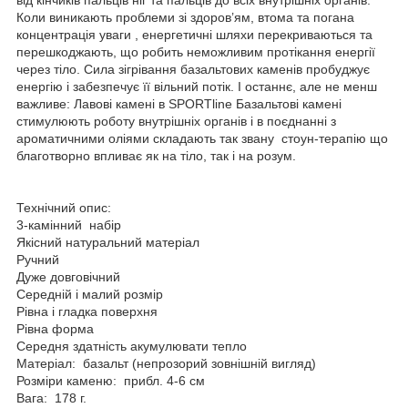
Коли виникають проблеми зі здоров’ям, втома та погана
концентрація уваги , енергетичні шляхи перекриваються та
перешкоджають, що робить неможливим протікання енергії
через тіло. Сила зігрівання базальтових каменів пробуджує
енергію і забезпечує її вільний потік. І останнє, але не менш
важливе: Лавові камені в SPORTline Базальтові камені
стимулюють роботу внутрішніх органів і в поєднанні з
ароматичними оліями складають так звану стоун-терапію що
благотворно впливає як на тіло, так і на розум.
Технічний опис:
3-камінний набір
Якісний натуральний матеріал
Ручний
Дуже довговічний
Середній і малий розмір
Рівна і гладка поверхня
Рівна форма
Середня здатність акумулювати тепло
Матеріал: базальт (непрозорий зовнішній вигляд)
Розміри каменю: прибл. 4-6 см
Вага: 178 г.