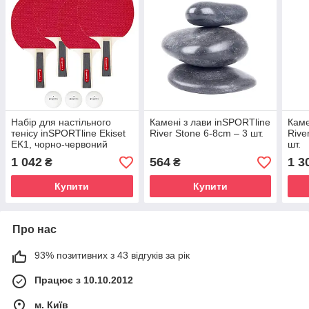
Набір для настільного
Камені з лави inSPORTline
Каме
тенісу inSPORTline Ekiset
River Stone 6-8cm – 3 шт.
Rive
EK1, чорно-червоний
шт.
1 042
564
1 3
₴
₴
Купити
Купити
Про нас
93% позитивних з 43 відгуків за рік
Працює з 10.10.2012
м. Київ