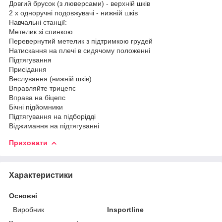
Довгий брусок (з люверсами) - верхній шків
2 x одноручні подовжувачі - нижній шків
Навчальні станції:
Метелик зі спинкою
Перевернутий метелик з підтримкою грудей
Натискання на плечі в сидячому положенні
Підтягування
Присідання
Веслування (нижній шків)
Вправляйте трицепс
Вправа на біцепс
Бічні підйомники
Підтягування на підборідді
Віджимання на підтягуванні
Приховати
Характеристики
Основні
Виробник
Insportline