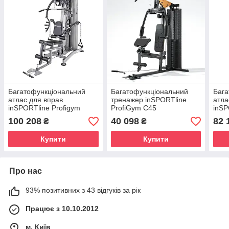
Багатофункціональний
Багатофункціональний
Бага
атлас для вправ
тренажер inSPORTline
атла
inSPORTline Profigym
ProfiGym C45
inSP
C400
100 208
40 098
82 
₴
₴
Купити
Купити
Про нас
93% позитивних з 43 відгуків за рік
Працює з 10.10.2012
м. Київ