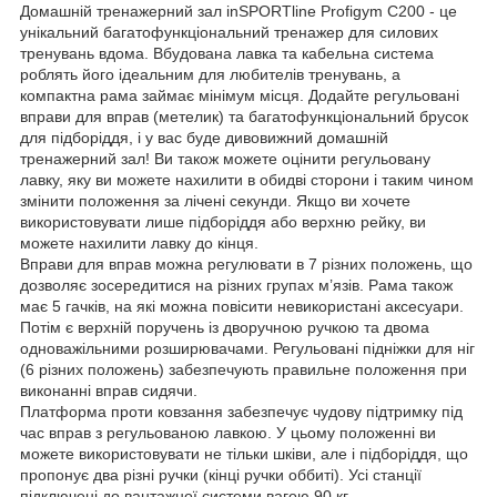
Домашній тренажерний зал inSPORTline Profigym C200 - це
унікальний багатофункціональний тренажер для силових
тренувань вдома. Вбудована лавка та кабельна система
роблять його ідеальним для любителів тренувань, а
компактна рама займає мінімум місця. Додайте регульовані
вправи для вправ (метелик) та багатофункціональний брусок
для підборіддя, і у вас буде дивовижний домашній
тренажерний зал! Ви також можете оцінити регульовану
лавку, яку ви можете нахилити в обидві сторони і таким чином
змінити положення за лічені секунди. Якщо ви хочете
використовувати лише підборіддя або верхню рейку, ви
можете нахилити лавку до кінця.
Вправи для вправ можна регулювати в 7 різних положень, що
дозволяє зосередитися на різних групах м’язів. Рама також
має 5 гачків, на які можна повісити невикористані аксесуари.
Потім є верхній поручень із дворучною ручкою та двома
одноважільними розширювачами. Регульовані підніжки для ніг
(6 різних положень) забезпечують правильне положення при
виконанні вправ сидячи.
Платформа проти ковзання забезпечує чудову підтримку під
час вправ з регульованою лавкою. У цьому положенні ви
можете використовувати не тільки шківи, ​​але і підборіддя, що
пропонує два різні ручки (кінці ручки оббиті). Усі станції
підключені до вантажної системи вагою 90 кг.