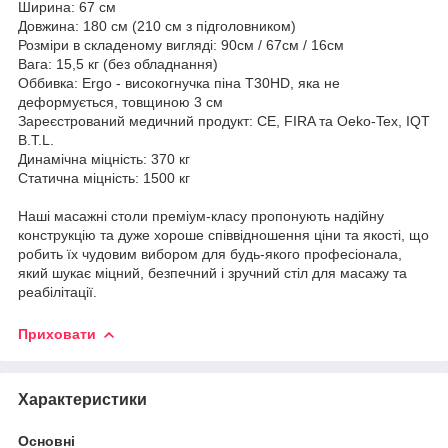
Ширина: 67 см
Довжина: 180 см (210 см з підголовником)
Розміри в складеному вигляді: 90см / 67см / 16см
Вага: 15,5 кг (без обладнання)
Оббивка: Ergo - високогнучка піна T30HD, яка не
деформується, товщиною 3 см
Зареєстрований медичний продукт: CE, FIRA та Oeko-Tex, IQT
B.T.L.
Динамічна міцність: 370 кг
Статична міцність: 1500 кг
Наші масажні столи преміум-класу пропонують надійну
конструкцію та дуже хороше співвідношення ціни та якості, що
робить їх чудовим вибором для будь-якого професіонала,
який шукає міцний, безпечний і зручний стіл для масажу та
реабілітації.
Приховати
Характеристики
Основні