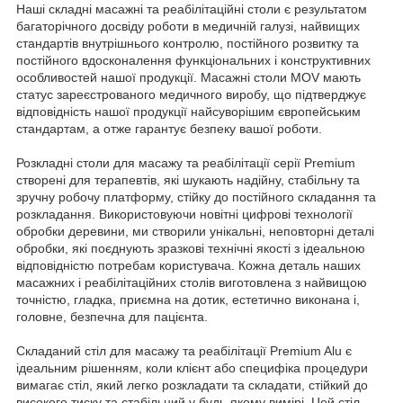
Наші складні масажні та реабілітаційні столи є результатом
багаторічного досвіду роботи в медичній галузі, найвищих
стандартів внутрішнього контролю, постійного розвитку та
постійного вдосконалення функціональних і конструктивних
особливостей нашої продукції. Масажні столи MOV мають
статус зареєстрованого медичного виробу, що підтверджує
відповідність нашої продукції найсуворішим європейським
стандартам, а отже гарантує безпеку вашої роботи.
Розкладні столи для масажу та реабілітації серії Premium
створені для терапевтів, які шукають надійну, стабільну та
зручну робочу платформу, стійку до постійного складання та
розкладання. Використовуючи новітні цифрові технології
обробки деревини, ми створили унікальні, неповторні деталі
обробки, які поєднують зразкові технічні якості з ідеальною
відповідністю потребам користувача. Кожна деталь наших
масажних і реабілітаційних столів виготовлена ​​з найвищою
точністю, гладка, приємна на дотик, естетично виконана і,
головне, безпечна для пацієнта.
Складаний стіл для масажу та реабілітації Premium Alu є
ідеальним рішенням, коли клієнт або специфіка процедури
вимагає стіл, який легко розкладати та складати, стійкий до
високого тиску та стабільний у будь-якому вимірі. Цей стіл