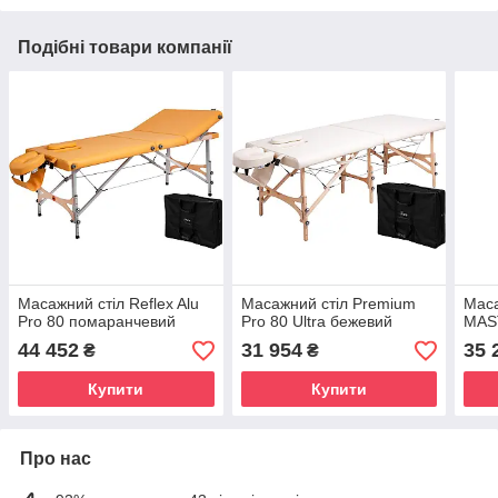
Подібні товари компанії
Масажний стіл Reflex Alu
Масажний стіл Premium
Маса
Pro 80 помаранчевий
Pro 80 Ultra бежевий
MAS
44 452
31 954
35 
₴
₴
Купити
Купити
Про нас