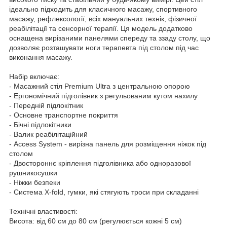
ідеально підходить для класичного масажу, спортивного
масажу, рефлексології, всіх мануальних технік, фізичної
реабілітації та сенсорної терапії. Ця модель додатково
оснащена вирізаними панелями спереду та ззаду столу, що
дозволяє розташувати ноги терапевта під столом під час
виконання масажу.
Набір включає:
- Масажний стіл Premium Ultra з центральною опорою
- Ергономічний підголівник з регульованим кутом нахилу
- Передній підлокітник
- Основне транспортне покриття
- Бічні підлокітники
- Валик реабілітаційний
- Access System - вирізна панель для розміщення ніжок під
столом
- Двостороннє кріплення підголівника або одноразової
рушникосушки
- Ніжки безпеки
- Система X-fold, гумки, які стягують троси при складанні
Технічні властивості:
Висота: від 60 см до 80 см (регулюється кожні 5 см)