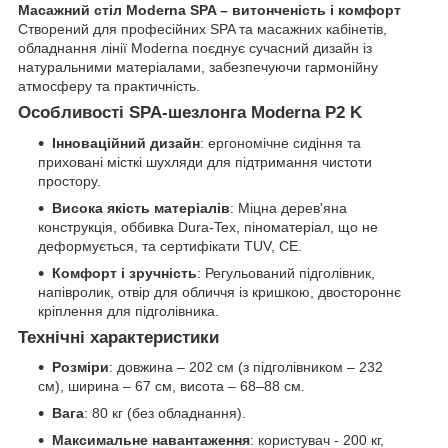
Масажний стіл Moderna SPA – витонченість і комфорт
Створений для професійних SPA та масажних кабінетів,
обладнання лінії Moderna поєднує сучасний дизайн із
натуральними матеріалами, забезпечуючи гармонійну
атмосферу та практичність.
Особливості SPA-шезлонга Moderna P2 K
Інноваційний дизайн
: ергономічне сидіння та
приховані місткі шухляди для підтримання чистоти
простору.
Висока якість матеріалів
: Міцна дерев'яна
конструкція, оббивка Dura-Tex, піноматеріал, що не
деформується, та сертифікати TUV, CE.
Комфорт і зручність
: Регульований підголівник,
напівролик, отвір для обличчя із кришкою, двостороннє
кріплення для підголівника.
Технічні характеристики
Розміри
: довжина – 202 см (з підголівником – 232
см), ширина – 67 см, висота – 68–88 см.
Вага
: 80 кг (без обладнання).
Максимальне навантаження
: користувач - 200 кг,