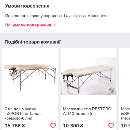
Умови повернення
Повернення товару впродовж 14 днів за домовленістю
Всі умови повернення
Подібні товари компанії
Стіл для масажу
Масажний стіл RESTPRO
Маса
inSPORTline Tamati -
ALU 2 Бежевий
inSP
кремово-білий
Piec
золо
15 786
10 300
10 
₴
₴