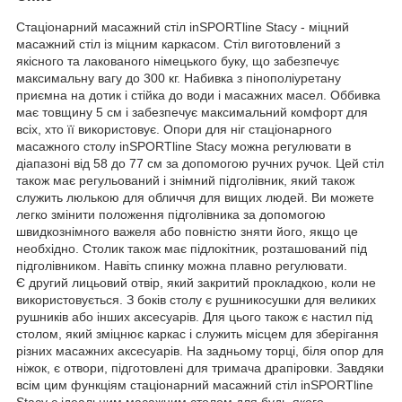
Стаціонарний масажний стіл inSPORTline Stacy - міцний
масажний стіл із міцним каркасом. Стіл виготовлений з
якісного та лакованого німецького буку, що забезпечує
максимальну вагу до 300 кг. Набивка з пінополіуретану
приємна на дотик і стійка до води і масажних масел. Оббивка
має товщину 5 см і забезпечує максимальний комфорт для
всіх, хто її використовує. Опори для ніг стаціонарного
масажного столу inSPORTline Stacy можна регулювати в
діапазоні від 58 до 77 см за допомогою ручних ручок. Цей стіл
також має регульований і знімний підголівник, який також
служить люлькою для обличчя для вищих людей. Ви можете
легко змінити положення підголівника за допомогою
швидкознімного важеля або повністю зняти його, якщо це
необхідно. Столик також має підлокітник, розташований під
підголівником. Навіть спинку можна плавно регулювати.
Є другий лицьовий отвір, який закритий прокладкою, коли не
використовується. З боків столу є рушникосушки для великих
рушників або інших аксесуарів. Для цього також є настил під
столом, який зміцнює каркас і служить місцем для зберігання
різних масажних аксесуарів. На задньому торці, біля опор для
ніжок, є отвори, підготовлені для тримача драпіровки. Завдяки
всім цим функціям стаціонарний масажний стіл inSPORTline
Stacy є ідеальним масажним столом для будь-якого