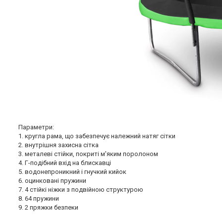
Параметри:
1. кругла рама, що забезпечує належний натяг сітки
2. внутрішня захисна сітка
3. металеві стійки, покриті м'яким поролоном
4. Г-подібний вхід на блискавці
5. водонепроникний і гнучкий кийок
6. оцинковані пружини
7. 4 стійкі ніжки з подвійною структурою
8. 64 пружини
9. 2 пряжки безпеки