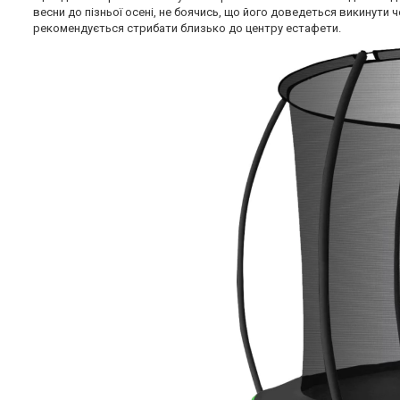
весни до пізньої осені, не боячись, що його доведеться викинути 
рекомендується стрибати близько до центру естафети.