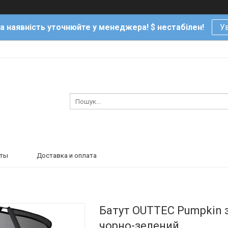
та наявність уточнюйте у менеджера! $ нестабілен!
Ув
кты
Доставка и оплата
Батут OUTTEC Pumpkin з
чорно-зелений