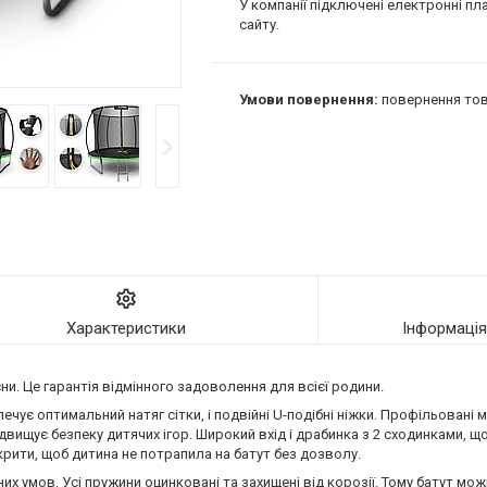
У компанії підключені електронні пл
сайту.
повернення тов
Характеристики
Інформаці
и. Це гарантія відмінного задоволення для всієї родини.
чує оптимальний натяг сітки, і подвійні U-подібні ніжки. Профільовані ме
двищує безпеку дитячих ігор. Широкий вхід і драбинка з 2 сходинками, щ
крити, щоб дитина не потрапила на батут без дозволу.
х умов. Усі пружини оцинковані та захищені від корозії. Тому батут мож