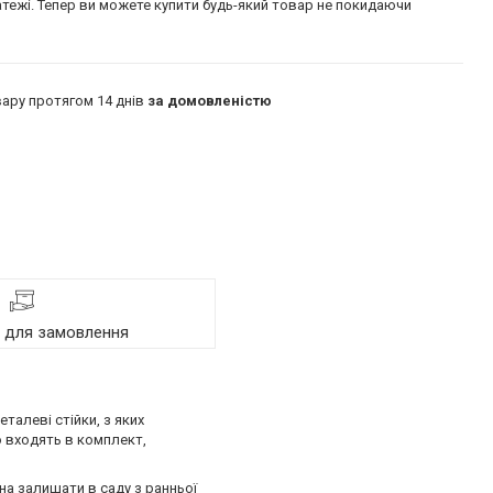
атежі. Тепер ви можете купити будь-який товар не покидаючи
ару протягом 14 днів
за домовленістю
я для замовлення
талеві стійки, з яких
о входять в комплект,
на залишати в саду з ранньої