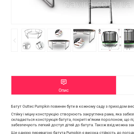
Опис
Батут Outtec Pumpkin повинен бути в кожному саду з приходом весн
Стійку і міцну конструкцію створюють закруглена рама, яка забезпе
складається конструкція батута, покриті м'яким поролоном, що пі
забезпечують легкий доступ дітей до батута. Також вхід можна за
Ще однією перевагою батута Pumpkin є висока стійкість до погодни