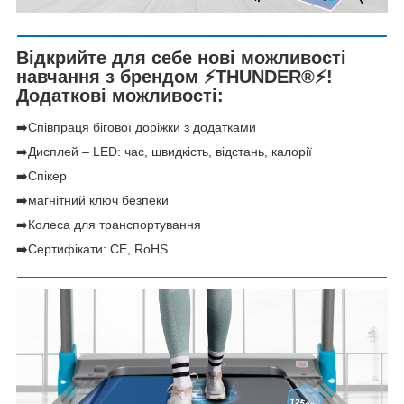
Відкрийте для себе нові можливості
навчання з брендом ⚡THUNDER®️⚡!
Додаткові можливості:
➡️Співпраця бігової доріжки з додатками
➡️Дисплей – LED: час, швидкість, відстань, калорії
➡️Спікер
➡️магнітний ключ безпеки
➡️Колеса для транспортування
➡️Сертифікати: CE, RoHS