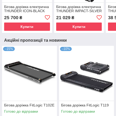
Бігова доріжка електрична
Бігова доріжка електрична
Біго
THUNDER ICON-BLACK
THUNDER IMPACT-SILVER
THU
25 700
21 029
38 
₴
₴
Купити
Купити
Акційні пропозиції та новинки
–15%
–10%
Бігова доріжка FitLogic T102E
Бігова доріжка FitLogic T119
Готово до відправки
Готово до відправки