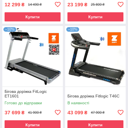
12 299
23 199
₴
₴
14 490 ₴
25 800 ₴
Купити
Купити
–10%
–10%
Бігова доріжка FitLogic
ET1601
Бігова доріжка Fitlogic T46C
Готово до відправки
В наявності
37 699
43 099
₴
₴
41 900 ₴
47 900 ₴
Купити
Купити