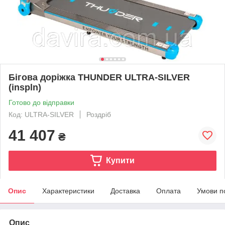
Бігова доріжка THUNDER ULTRA-SILVER
(inspln)
Готово до відправки
Код: ULTRA-SILVER
Роздріб
41 407
₴
Купити
Опис
Характеристики
Доставка
Оплата
Умови п
Опис