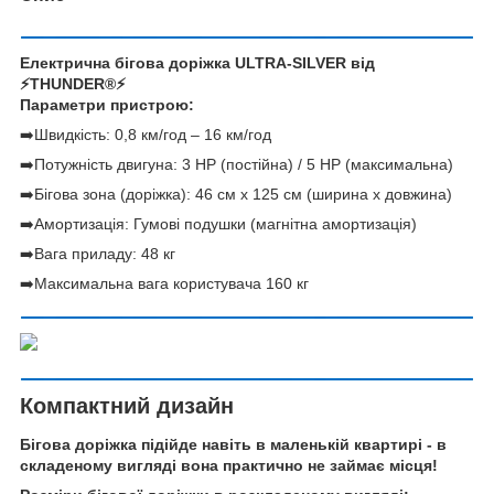
Електрична бігова доріжка ULTRA-SILVER від
⚡THUNDER®️⚡
Параметри пристрою:
➡️Швидкість: 0,8 км/год – 16 км/год
➡️Потужність двигуна: 3 HP (постійна) / 5 HP (максимальна)
➡️Бігова зона (доріжка): 46 см х 125 см (ширина х довжина)
➡️Амортизація: Гумові подушки (магнітна амортизація)
➡️Вага приладу: 48 кг
➡️Максимальна вага користувача 160 кг
Компактний дизайн
Бігова доріжка підійде навіть в маленькій квартирі - в
складеному вигляді вона практично не займає місця!