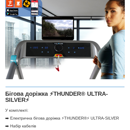
Бігова доріжка ⚡THUNDER®️ ULTRA-
SILVER⚡
У комплекті:
➡️ Електрична бігова доріжка ⚡THUNDER®️⚡ ULTRA-SILVER
➡️ Набір кабелів