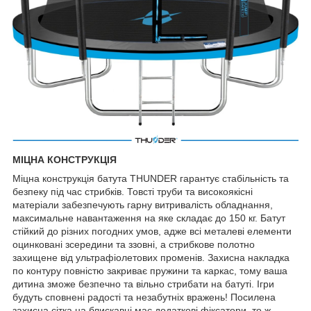
МІЦНА КОНСТРУКЦІЯ
Міцна конструкція батута THUNDER гарантує стабільність та
безпеку під час стрибків. Товсті труби та високоякісні
матеріали забезпечують гарну витривалість обладнання,
максимальне навантаження на яке складає до 150 кг. Батут
стійкий до різних погодних умов, адже всі металеві елементи
оцинковані зсередини та ззовні, а стрибкове полотно
захищене від ультрафіолетових променів. Захисна накладка
по контуру повністю закриває пружини та каркас, тому ваша
дитина зможе безпечно та вільно стрибати на батуті. Ігри
будуть сповнені радості та незабутніх вражень! Посилена
захисна сітка на блискавці має додаткові фіксатори, то ж