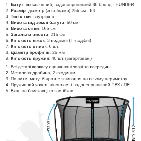
1.
Батут
: всесезонний, водонепроникний 8ft бренд THUNDER
2.
Розмір
: діаметр (зі стійками) 255 см - 8ft
3.
Тип сітки
: внутрішня
4.
Висота від землі батута
: 50 см
5.
Висота сітки
: 165 см
5.
Загальна висота
: 215 см
6.
Кількість ніжок
: 3 подвійні (П-подібні)
7.
Кількість стійок
: 6 шт.
8.
Діаметр профілів
: 25 мм
9.
Кількість пружин
: 48 шт. (загартовані)
1. Всі деталі каркасу оцинковані зовні та всередині
2. Металева драбина, 2 сходинки
3. Пошиття мату: 6-кратне зшивання по всьому периметру
4. Пружинний чохол: пінопласт і водонепроникний ПВХ / ПЕ
5. Вхід: на блискавці та застібках