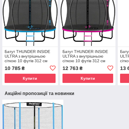
Батут THUNDER INSIDE
Батут THUNDER INSIDE
Бат
ULTRA з внутрішньою
ULTRA з внутрішньою
ULTR
сіткою 10 футів 312 см
сіткою 10 футів 312 см
сітк
чорно-блакитний
чорно-рожевий
чорн
10 785
12 763
13 
₴
₴
Купити
Купити
Акційні пропозиції та новинки