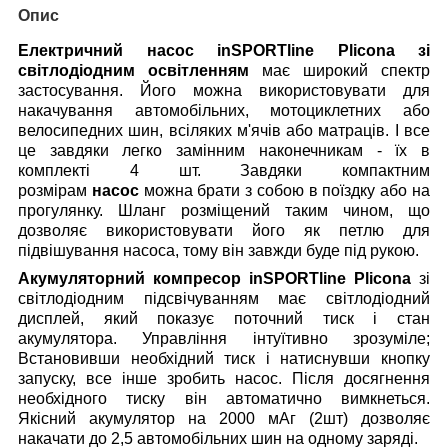
Опис
Електричний насос inSPORTline Plicona зі
світлодіодним освітленням
має широкий спектр
застосування. Його можна використовувати для
накачування автомобільних, мотоциклетних або
велосипедних шин, всіляких м'ячів або матраців. І все
це завдяки легко замінним наконечникам - їх в
комплекті 4 шт. Завдяки компактним
розмірам
насос
можна брати з собою в поїздку або на
прогулянку. Шланг розміщений таким чином, що
дозволяє використовувати його як петлю для
підвішування насоса, тому він завжди буде під рукою.
Акумуляторний компресор inSPORTline Plicona
зі
світлодіодним підсвічуванням має світлодіодний
дисплей, який показує поточний тиск і стан
акумулятора. Управління інтуїтивно зрозуміле;
Встановивши необхідний тиск і натиснувши кнопку
запуску, все інше зробить насос. Після досягнення
необхідного тиску він автоматично вимкнеться.
Якісний акумулятор на 2000 мАг (2шт) дозволяє
накачати до 2,5 автомобільних шин на одному заряді.