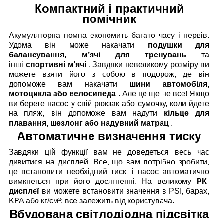
Компактний і практичний
помічник
Акумуляторна помпа економить багато часу і нервів.
Удома він може накачати
подушки для
балансування, м’ячі для тренувань
та
інші
спортивні м’ячі
. Завдяки невеликому розміру ви
можете взяти його з собою в подорож, де він
допоможе вам накачати
шини автомобіля,
мотоцикла або велосипеда
. Але це ще не все! Якщо
ви берете насос у свій рюкзак або сумочку, коли йдете
на пляж, він допоможе вам надути
кільце для
плавання, шезлонг або надувний матрац
.
Автоматичне визначення тиску
Завдяки цій функції вам не доведеться весь час
дивитися на дисплей. Все, що вам потрібно зробити,
це встановити необхідний тиск, і насос автоматично
вимкнеться при його досягненні. На великому
РК-
дисплеї
ви можете встановити значення в PSI, барах,
KPA або кг/см²; все залежить від користувача.
Вбудована світлодіодна підсвітка