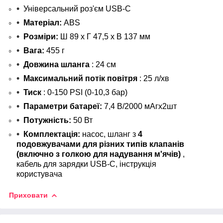
Універсальний роз'єм USB-C
Матеріал:
ABS
Розміри:
Ш 89 х Г 47,5 х В 137 мм
Вага:
455 г
Довжина шланга
: 24 см
Максимальний потік повітря
: 25 л/хв
Тиск
: 0-150 PSI (0-10,3 бар)
Параметри батареї:
7,4 В/2000 мАгх2шт
Потужність:
50 Вт
Комплектація:
насос, шланг з
4
подовжувачами для різних типів клапанів
(включно з голкою для надування м'ячів)
,
кабель для зарядки USB-C, інструкція
користувача
Приховати