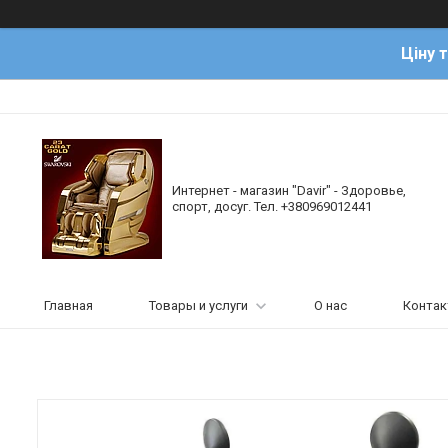
Ціну 
Интернет - магазин "Davir" - Здоровье,
спорт, досуг. Тел. +380969012441
Главная
Товары и услуги
О нас
Конта