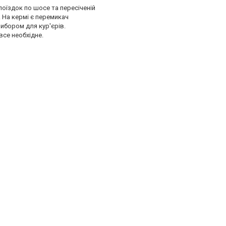
їздок по шосе та пересіченій
 На кермі є перемикач
ибором для кур'єрів.
все необхідне.