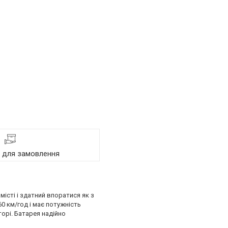
я для замовлення
сті і здатний впоратися як з
 км/год і має потужність
орі. Батарея надійно