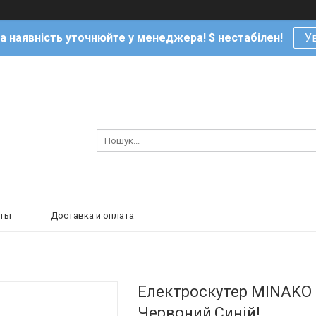
та наявність уточнюйте у менеджера! $ нестабілен!
Ув
кты
Доставка и оплата
Eлектроскутер MINAKO P
Червоний,Синій!