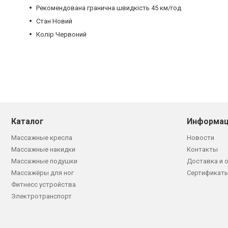
Рекомендована гранична швидкість 45 км/год
Стан Новий
Колір Червоний
Каталог
Информац
Массажные кресла
Новости
Массажные накидки
Контакты
Массажные подушки
Доставка и 
Массажёры для ног
Сертификаты
Фитнесс устройства
Электротранспорт