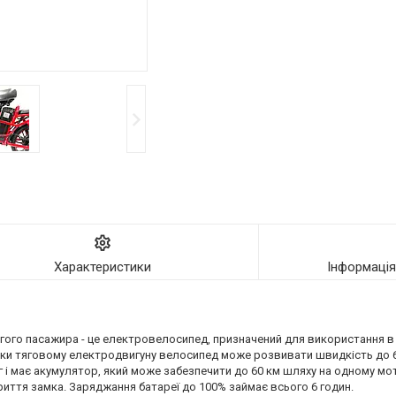
Характеристики
Інформаці
го пасажира - це електровелосипед, призначений для використання в мі
яки тяговому електродвигуну велосипед може розвивати швидкість до 60
 і має акумулятор, який може забезпечити до 60 км шляху на одному мот
риття замка. Заряджання батареї до 100% займає всього 6 годин.