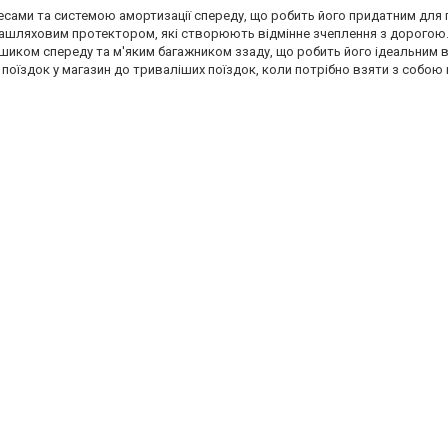
ми та системою амортизації спереду, що робить його придатним для по
озашляховим протектором, які створюють відмінне зчеплення з дорогою.
ком спереду та м'яким багажником ззаду, що робить його ідеальним в
оїздок у магазин до триваліших поїздок, коли потрібно взяти з собою 