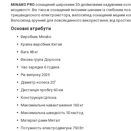
MINAKO PRO
оснащений широкими 20-дюймовими надувними колеса
місцевості. Він також оснащений якісними шинами із глибоким п
тришвидкісного електромотора, велосипед оснащений міцним коши
Велосипед зручний для повсякденного використання, від простих п
Основні атрибути
Виробник Minako
Країна виробник Китай
Вага 48 кг
Вікова група Доросла
Час зарядки 6 година
Рік випуску 2025
Діаметр колеса 20"
Дистанція пробігу 60 км
Конструкція Цілісна
Максимальне навантаження 160 кг
Максимальна швидкість 50 км/год
Матеріал рами Метал
Потужність електродвигуна 750 Вт