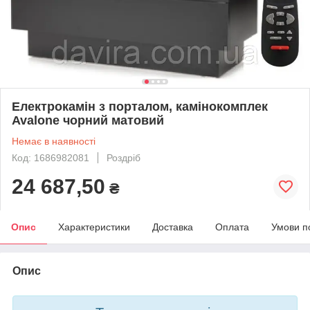
Електрокамін з порталом, камінокомплек
Avalone чорний матовий
Немає в наявності
Код: 1686982081
Роздріб
24 687,50
₴
Опис
Характеристики
Доставка
Оплата
Умови п
Опис