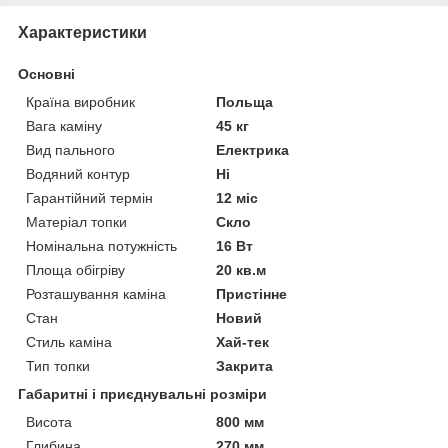
Характеристики
Основні
Країна виробник
Польща
Вага каміну
45 кг
Вид пального
Електрика
Водяний контур
Ні
Гарантійний термін
12 міс
Матеріал топки
Скло
Номінальна потужність
16 Вт
Площа обігріву
20 кв.м
Розташування каміна
Пристінне
Стан
Новий
Стиль каміна
Хай-тек
Тип топки
Закрита
Габаритні і приєднувальні розміри
Висота
800 мм
Глибина
270 мм