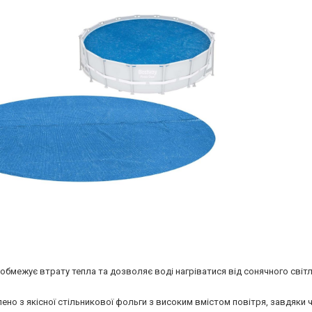
межує втрату тепла та дозволяє воді нагріватися від сонячного світл
о з якісної стільникової фольги з високим вмістом повітря, завдяки 