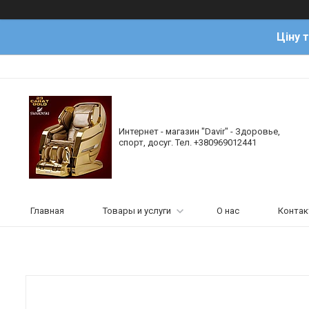
Ціну 
Интернет - магазин "Davir" - Здоровье,
спорт, досуг. Тел. +380969012441
Главная
Товары и услуги
О нас
Конта