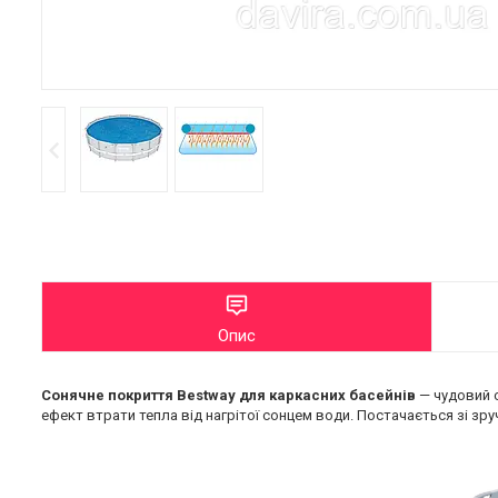
Опис
Сонячне покриття Bestway для каркасних басейнів
— чудовий с
ефект втрати тепла від нагрітої сонцем води. Постачається зі зр