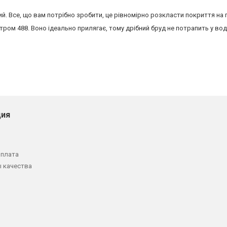
Все, що вам потрібно зробити, це рівномірно розкласти покриття на п
м 488. Воно ідеально прилягає, тому дрібний бруд не потрапить у воду
ия
оплата
 качества