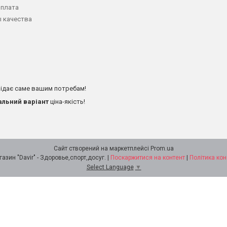
оплата
 качества
ідає саме вашим потребам!
альний варіант
ціна-якість!
Сайт створений на маркетплейсі
Prom.ua
Интернет - магазин "Davir" - Здоровье,спорт,досуг. |
Поскаржитися на контент
|
Політика кон
Select Language
▼