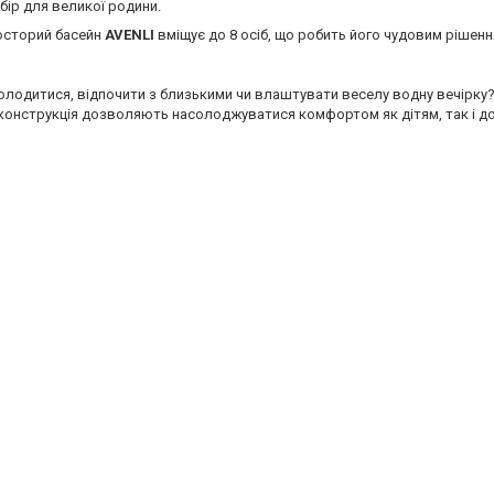
бір для великої родини.
осторий басейн
AVENLI
вміщує до 8 осіб, що робить його чудовим рішенн
холодитися, відпочити з близькими чи влаштувати веселу водну вечірку?
а конструкція дозволяють насолоджуватися комфортом як дітям, так і д