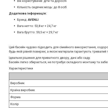
Вік користувачів: діти та дорослі
Кількість сидячих місць: до 8 осіб
Додаткова інформація:
Бренд:
AVENLI
Вага нетто: 53,8 кг + 24,7 кг
Вага брутто: 59,5 кг + 29,7 кг
Цей басейн чудово підходить для сімейного використання, оздоро
будь-якій рівній поверхні, а якісні матеріали гарантують тривалий 
Ідеальне рішення для приватного двору, дачі або саду.
Басейн легко збирається, не потребує складного монтажу та забез
Характеристики
Виробник
Країна виробник
Форма
Колір