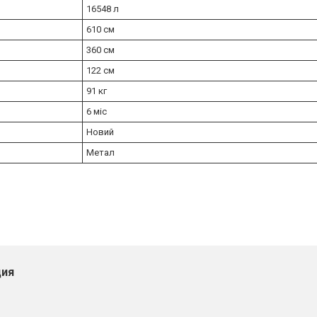
16548 л
610 см
360 см
122 см
91 кг
6 міс
Новий
Метал
ия