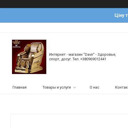
Ціну 
Интернет - магазин "Davir" - Здоровье,
спорт, досуг. Тел. +380969012441
Главная
Товары и услуги
О нас
Конта