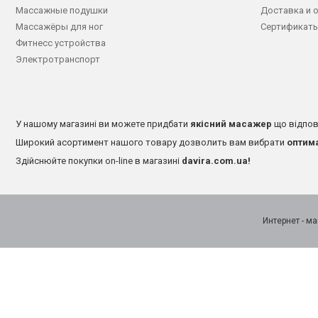
Массажные подушки
Доставка и 
Массажёры для ног
Сертификаты
Фитнесс устройства
Электротранспорт
У нашому магазині ви можете придбати
якісний масажер
що відпов
Широкий асортимент нашого товару дозволить вам вибрати
оптим
Здійснюйте покупки on-line в магазині
davira.com.ua!