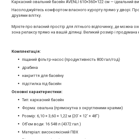
Каркасний овальний басейн AVENLI 610×360×122 см — ідеальний ви
Насолоджуйтесь комфортом власного курорту прямо у дворі. Пр
друзями влітку.
Мрієте про власний простір для літнього відпочинку, де можна о
зона релаксу прямо на вашій ділянці. Великий розмір і продуман
Комплектація:
піщаний фільтр-насос (продуктивність 800 гал/год)
драбина
накриття для басейну
підстилка під басейн
Основні характеристики:
Тип: каркасний басейн
Форма: овальна (прямокутна з округленими краями)
Розмір: 6,10 × 3,60 × 1,22 м (20' × 12' × 48")
Об’єм води: 16 548 л (4372 гал.)
Матеріал: високоякісний ПВХ