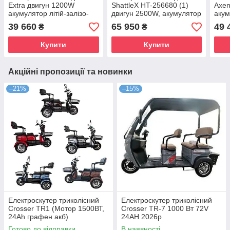
Extra двигун 1200W
ShattleX HT-256680 (1)
Axen
акумулятор літій-залізо-
двигун 2500W, акумулятор
акум
фосфатний 64V/30Ah в
літій-залізо-фосфатний
фосф
39 660
65 950
49 
₴
₴
коробці
72V/40Ah
коро
Купити
Купити
Акційні пропозиції та новинки
–21%
–15%
Електроскутер триколісний
Електроскутер триколісний
Crosser TR1 (Мотор 1500ВТ,
Crosser TR-7 1000 Вт 72V
24Ah графен акб)
24AH 2026р
Готово до відправки
В наявності