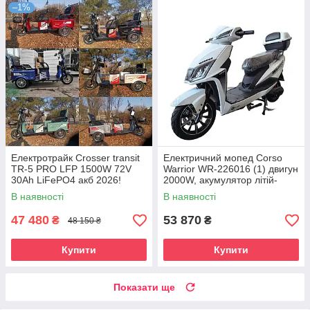
–1%
Електротрайк Crosser transit
Електричний мопед Corso
TR-5 PRO LFP 1500W 72V
Warrior WR-226016 (1) двигун
30Ah LiFePO4 акб 2026!
2000W, акумулятор літій-
залізо-фосфатний 72V/30Ah,
В наявності
В наявності
в коробці
47 480
53 870
₴
₴
48 150 ₴
Купити
Купити
Показати ще