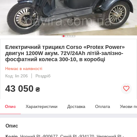
Електричний трицикл Corso «Protex Power»
двигун 1200W акум. 72V/24Ah літій-залізно-
фосфатний колеса 300-10, в коробці
Немає в наявності
Код: lin 206
Роздріб
43 050
₴
Опис
Характеристики
Доставка
Оплата
Умови п
Опис
Колір
Чорний PL-800677, Синій PL-934170, Червоний PL-