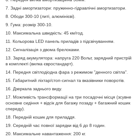
7. Задні амортизатори: пружинно-гідравлічні амортизатори.
8. Ободи 300-10 (литі, алюмінієві).
9. Гума: розмір 300-10.
10. Максимальна швидкість: 45 км/год.
11. Кольорова LED панель приладів з підсвічуванням.
12. Сигналізація з двома брелоками.
13. Заряд акумулятора: напруга 220 Вольт, зарядний пристрій
в комплекті (вилка євростандарт).
14. Передня світлодіодна фара з режимом "денного світла".
15. Габаритний ліхтар/стоп-сигнал та вказівники поворотів.
16. Дзеркала заднього виду.
17. Можливість трансформації на три посадочні місця (зсувне
основне сидіння + відсік для багажу позаду + багажний кошик
спереду).
18. Передній кошик для приладдя.
19. Середній час повної зарядки від 6 до 8 годин.
20. Максимальне навантаження: 200 кг.