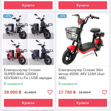
Купити
Купити
–4%
–4%
Електроскутер Crosser
Електроскутер Crosser Mini
SUPER MAX 1200W |
мотор 450W, 48V 12AH (4шт
60V30AH Li-Fe | USB зарядка
АКБ)
В наявності
В наявності
39 600
17 780
₴
₴
41 400 ₴
18 450 ₴
Купити
Купити