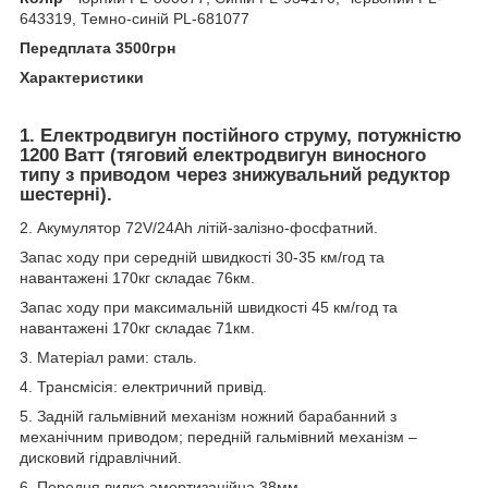
643319, Темно-синій PL-681077
Передплата 3500грн
Характеристики
1. Електродвигун постійного струму, потужністю
1200 Ватт (тяговий електродвигун виносного
типу з приводом через знижувальний редуктор
шестерні).
2. Акумулятор 72V/24Ah літій-залізно-фосфатний.
Запас ходу при середній швидкості 30-35 км/год та
навантажені 170кг складає 76км.
Запас ходу при максимальній швидкості 45 км/год та
навантажені 170кг складає 71км.
3. Матеріал рами: сталь.
4. Трансмісія: електричний привід.
5. Задній гальмівний механізм ножний барабанний з
механічним приводом; передній гальмівний механізм –
дисковий гідравлічний.
6. Передня вилка амортизаційна 38мм.