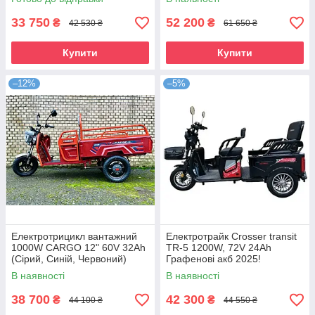
33 750
52 200
₴
₴
42 530 ₴
61 650 ₴
Купити
Купити
–12%
–5%
Електротрицикл вантажний
Електротрайк Crosser transit
1000W CARGO 12" 60V 32Ah
TR-5 1200W, 72V 24Ah
(Сірий, Синій, Червоний)
Графенові акб 2025!
Графенові АКБ
В наявності
В наявності
38 700
42 300
₴
₴
44 100 ₴
44 550 ₴