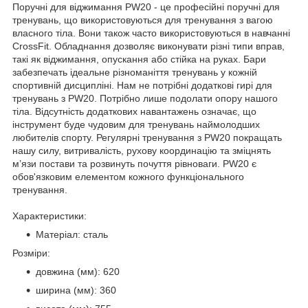
Поручні для віджимання PW20 - це професійні поручні для
тренувань, що використовуються для тренування з вагою
власного тіла. Вони також часто використовуються в навчанні
CrossFit. Обладнання дозволяє виконувати різні типи вправ,
такі як віджимання, опускання або стійка на руках. Бари
забезпечать ідеальне різноманіття тренувань у кожній
спортивній дисципліні. Нам не потрібні додаткові гирі для
тренувань з PW20. Потрібно лише подолати опору нашого
тіла. Відсутність додаткових навантажень означає, що
інструмент буде чудовим для тренувань наймолодших
любителів спорту. Регулярні тренування з PW20 покращать
нашу силу, витривалість, рухову координацію та зміцнять
м’язи постави та розвинуть почуття рівноваги. PW20 є
обов'язковим елементом кожного функціонального
тренування.
Характеристики:
Матеріал: сталь
Розміри:
довжина (мм): 620
ширина (мм): 360