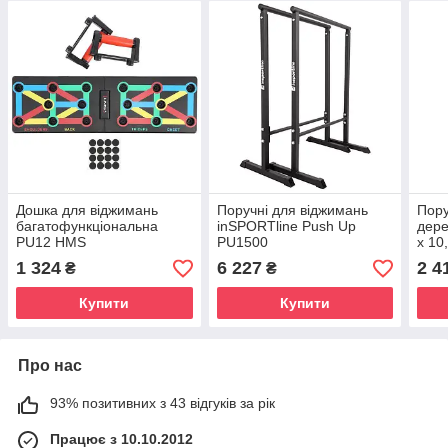
Дошка для віджимань
Поручні для віджимань
Пору
багатофункціональна
inSPORTline Push Up
дере
PU12 HMS
PU1500
x 10
1 324
6 227
2 4
₴
₴
Купити
Купити
Про нас
93% позитивних з 43 відгуків за рік
Працює з 10.10.2012