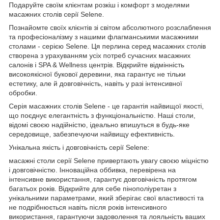
Подаруйте своїм клієнтам розкіш і комфорт з моделями
масажних столів серії Selene.
Познайомте своїх клієнтів зі світом абсолютного розслаблення
та професіоналізму з нашими флагманськими масажними
столами - серією Selene. Ця перлина серед масажних столів
створена з урахуванням усіх потреб сучасних масажних
салонів і SPA & Wellness центрів. Відкрийте відмінність
високоякісної букової деревини, яка гарантує не тільки
естетику, але й довговічність, навіть у разі інтенсивної
обробки.
Серія масажних столів Selene - це гарантія найвищої якості,
що поєднує елегантність з функціональністю. Наші столи,
відомі своєю надійністю, ідеально впишуться в будь-яке
середовище, забезпечуючи найвищу ефективність.
Унікальна якість і довговічність серії Selene:
масажні столи серії Selene привертають увагу своєю міцністю
і довговічністю. Інноваційна оббивка, перевірена на
інтенсивне використання, гарантує довговічність протягом
багатьох років. Відкрийте для себе пінополіуретан з
унікальними параметрами, який зберігає свої властивості та
не подрібнюється навіть після років інтенсивного
використання, гарантуючи задоволення та лояльність ваших