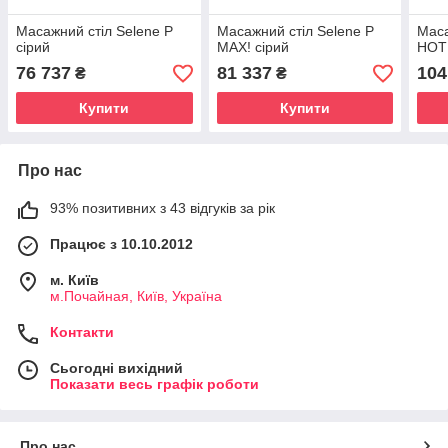
Масажний стіл Selene P
Масажний стіл Selene P
Маса
сірий
MAX! сірий
HOT!
76 737
81 337
104
₴
₴
Купити
Купити
Про нас
93% позитивних з 43 відгуків за рік
Працює з 10.10.2012
м. Київ
м.Почайная, Київ, Україна
Контакти
Сьогодні вихідний
Показати весь графік роботи
Про нас