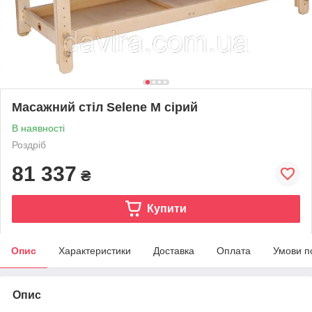
Масажний стіл Selene M сірий
В наявності
Роздріб
81 337
₴
Купити
Опис
Характеристики
Доставка
Оплата
Умови п
Опис