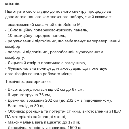
клієнтів.
Підготуйте свою студію до повного спектру процедур за
допомогою нашого комплексного набору, який включає:
- ексклюзивний масажний стіл Selene M,
- 10-позиційну попереково-крижову панель,
- 10-позиційну передню панель,
- регульований підголівник, що забезпечує неперевершений
комфорт,
- передній підлокітник , розроблений з урахуванням
комфорту,
- Лицьовий отвір із практичною заглушкою,
- Функціональна полиця для аксесуарів, що полегшує
організацію вашого робочого місця.
Технічні характеристики:
- Висота: регулюється від 62 см до 87 см,
- Ширина: зручна 76 см,
- Довжина: вражаючі 202 см (до 232 см з підголівником),
- Вага: солідна 80 кг,
- Оббивка: розкішна та потерта- стійкий, виготовлений з ПВХ/
ПА матеріалів найкращої якості,
- Максимальна вага пацієнта: до 170 кг,
- Динамічна міцність: дивовижна 1500 кг,