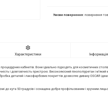
повернення тов
Характеристики
Інформаці
 процедурних кабінетів. Вони ідеально підходять для косметичних столів
чність і довговічність пристрою. Високоякісний пінополіуретан і м'яки
обробка деталей і лакофарбових покриттів дозволяє дивану OSCAR ідеа
дйомі до кута 50 градусів і оснащена добре профільованим і зручним лиц