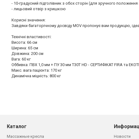
- 10-градусний підголівник з обох сторін (для зручного положення
- лицьовий отвір з кришкою
Корисні значення:
Завдяки багаторічному досвіду MOV пропонує вам продукцію, іде
Технічні властивості:
Висота: 66 см
Ширина: 65 см
Довжина: 200 см
Вага: 60 ​​кг
Оббивка: ПВХ 1,0 мм + ПУ 30 мм T30T HD - СЕРТИФІКАТ FIRA та EKO
Макс. вага пацієнта: 170 кг
Динамічна міцність: 800 кг
Каталог
Информац
Массажные кресла
Новости