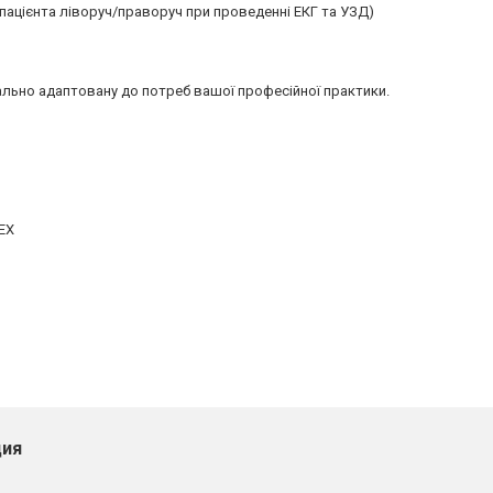
 пацієнта ліворуч/праворуч при проведенні ЕКГ та УЗД)
ально адаптовану до потреб вашої професійної практики.
TEX
ия