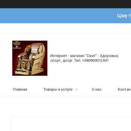
Ціну 
Интернет - магазин "Davir" - Здоровье,
спорт, досуг. Тел. +380969012441
Главная
Товары и услуги
О нас
Конта