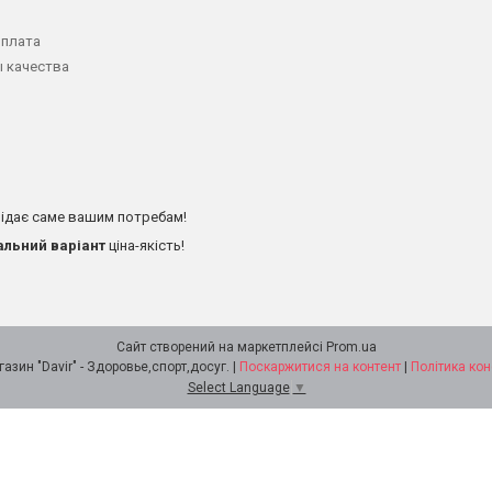
оплата
 качества
ідає саме вашим потребам!
альний варіант
ціна-якість!
Сайт створений на маркетплейсі
Prom.ua
Интернет - магазин "Davir" - Здоровье,спорт,досуг. |
Поскаржитися на контент
|
Політика кон
Select Language
▼