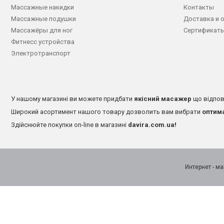
Массажные накидки
Контакты
Массажные подушки
Доставка и 
Массажёры для ног
Сертификаты
Фитнесс устройства
Электротранспорт
У нашому магазині ви можете придбати
якісний масажер
що відпов
Широкий асортимент нашого товару дозволить вам вибрати
оптим
Здійснюйте покупки on-line в магазині
davira.com.ua!