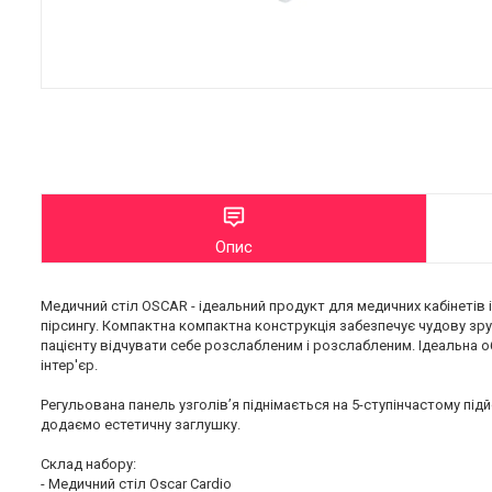
Опис
Медичний стіл OSCAR - ідеальний продукт для медичних кабінетів і
пірсингу. Компактна компактна конструкція забезпечує чудову зру
пацієнту відчувати себе розслабленим і розслабленим. Ідеальна 
інтер'єр.
Регульована панель узголів’я піднімається на 5-ступінчастому пі
додаємо естетичну заглушку.
Склад набору:
- Медичний стіл Oscar Cardio