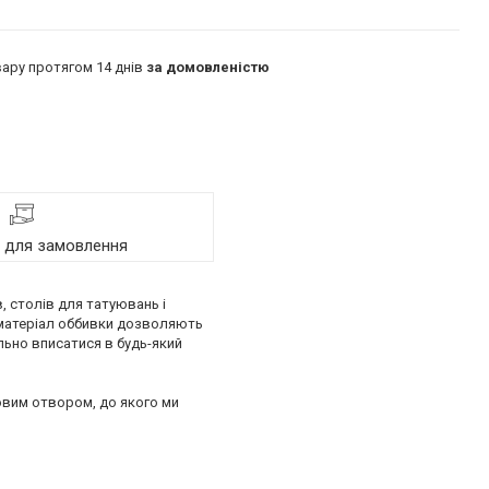
ару протягом 14 днів
за домовленістю
я для замовлення
, столів для татуювань і
й матеріал оббивки дозволяють
льно вписатися в будь-який
ьовим отвором, до якого ми