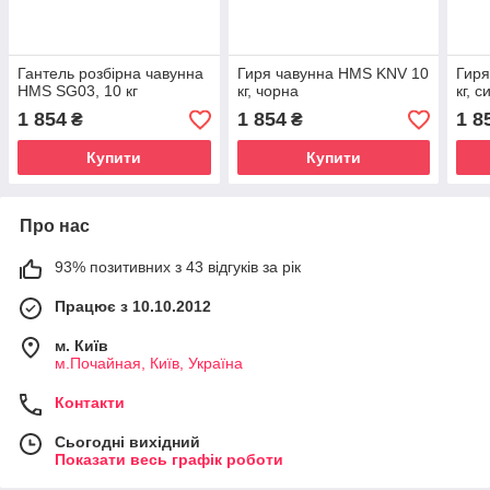
Гантель розбірна чавунна
Гиря чавунна HMS KNV 10
Гиря
HMS SG03, 10 кг
кг, чорна
кг, с
1 854
1 854
1 8
₴
₴
Купити
Купити
Про нас
93% позитивних з 43 відгуків за рік
Працює з 10.10.2012
м. Київ
м.Почайная, Київ, Україна
Контакти
Сьогодні вихідний
Показати весь графік роботи