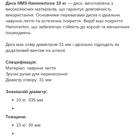
Диск
HMS
Hammertone 10 кг
— диск, виготовлена з
високоякісних матеріалів, що гарантує довговічність
використання. Основними перевагами диска є ідеальне
чавунне лиття та естетичне покриття. Виріб має покриття
Hammerton, що забезпечує стійкість до корозії та механічних
пошкоджень.
Диск має отвір діаметром 31 мм і ідеально підходить як
додатковий вантаж на штанзі.
Специфікація:
Матеріал: чавунне лиття
Зручні ручки для перенесення
Діаметр отвору: 31 мм
Зовнішній діаметр:
10 кг: 335 мм
Товщина:
10 кг: 30 мм